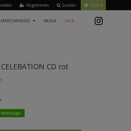
elden
Registrieren
Suchen
0,00 €
MERCHANDISE
MUSIK
SALE
- CELEBATION CD rot
91
*
3 Werktage