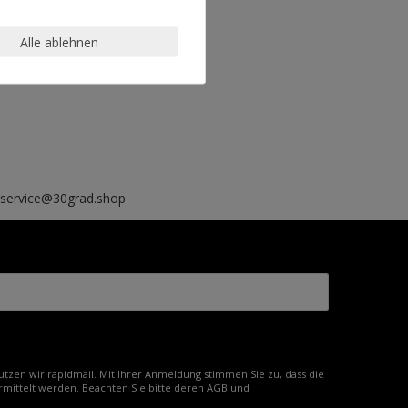
Alle ablehnen
, service@30grad.shop
tzen wir rapidmail. Mit Ihrer Anmeldung stimmen Sie zu, dass die
mittelt werden. Beachten Sie bitte deren
AGB
und