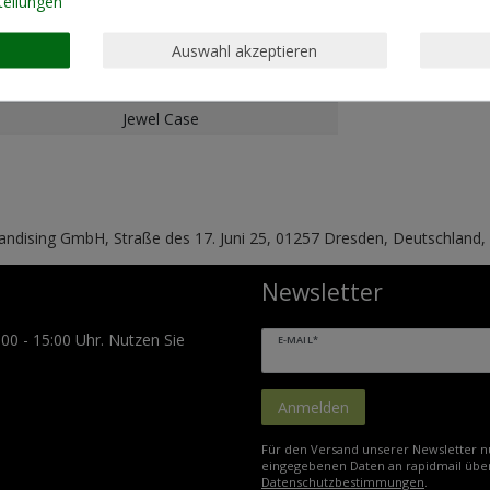
tellungen
Auswahl akzeptieren
Jewel Case
handising GmbH, Straße des 17. Juni 25, 01257 Dresden, Deutschland
Newsletter
:00 - 15:00 Uhr. Nutzen Sie
E-MAIL*
Anmelden
Für den Versand unserer Newsletter nu
eingegebenen Daten an rapidmail über
Datenschutzbestimmungen
.