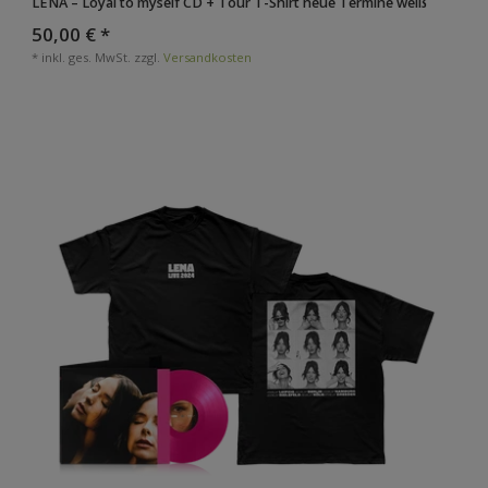
LENA – Loyal to myself CD + Tour T-Shirt neue Termine weiß
50,00 € *
*
inkl. ges. MwSt.
zzgl.
Versandkosten