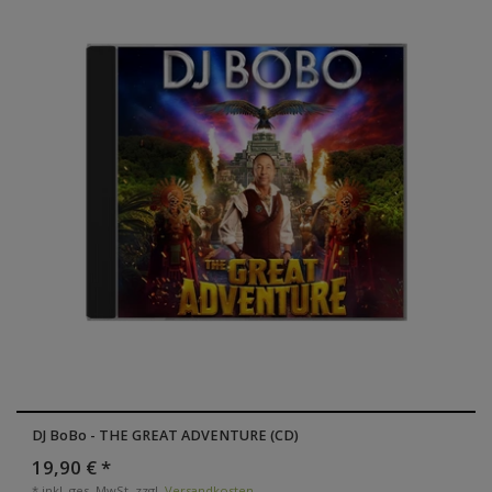
DJ BoBo - THE GREAT ADVENTURE (CD)
19,90 € *
*
inkl. ges. MwSt.
zzgl.
Versandkosten