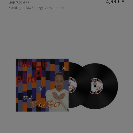
4,99 € *
UVP 7,99 €
*
inkl. ges. MwSt.
zzgl.
Versandkosten