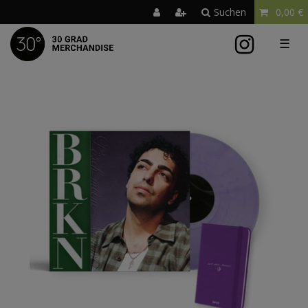
Suchen
0,00 €
☰