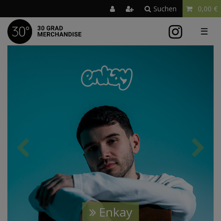
Suchen
0,00 €
☰
Enkay