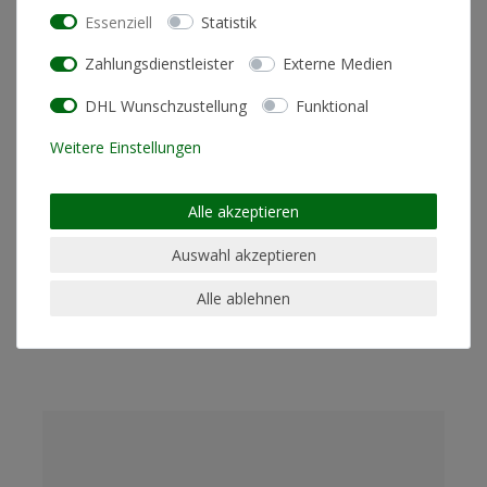
Essenziell
Statistik
Zahlungsdienstleister
Externe Medien
DHL Wunschzustellung
Funktional
Weitere Einstellungen
Alle akzeptieren
Auswahl akzeptieren
HEUTE ODER GESTERN BUNDLE (CALL YOUR MUM SHIRT + CD)
Alle ablehnen
35,00 € *
*
inkl. ges. MwSt.
zzgl.
Versandkosten