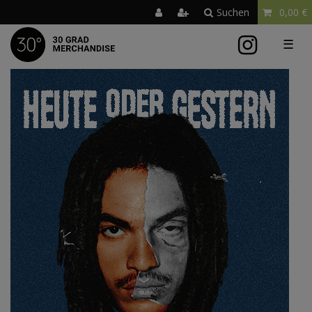
Suchen
0,00 €
☰