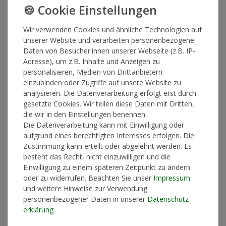
Wir verwenden Cookies und ähnliche Technologien auf
unserer Website und verarbeiten personenbezogene
Daten von Besucher:innen unserer Webseite (z.B. IP-
Adresse), um z.B. Inhalte und Anzeigen zu
personalisieren, Medien von Drittanbietern
HEUTE ODER GESTERN TOUR SHIRT + ALBUM CD
einzubinden oder Zugriffe auf unsere Website zu
35,00 € *
analysieren. Die Datenverarbeitung erfolgt erst durch
gesetzte Cookies. Wir teilen diese Daten mit Dritten,
*
inkl. ges. MwSt.
zzgl.
Versandkosten
die wir in den Einstellungen benennen.
Die Datenverarbeitung kann mit Einwilligung oder
aufgrund eines berechtigten Interesses erfolgen. Die
Zustimmung kann erteilt oder abgelehnt werden. Es
besteht das Recht, nicht einzuwilligen und die
Einwilligung zu einem späteren Zeitpunkt zu ändern
oder zu widerrufen. Beachten Sie unser
Impressum
und weitere Hinweise zur Verwendung
personenbezogener Daten in unserer
Daten­schutz­
erklärung
.