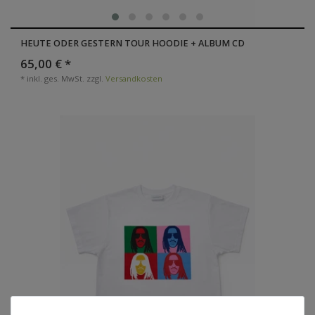
HEUTE ODER GESTERN TOUR HOODIE + ALBUM CD
65,00 € *
*
inkl. ges. MwSt.
zzgl.
Versandkosten