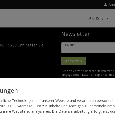
Anm
ARTISTS
Newsletter
:00 - 15:00 Uhr. Nutzen Sie
E-MAIL*
Anmelden
Für den Versand unserer Newsletter nu
eingegebenen Daten an rapidmail über
Datenschutzbestimmungen
.
hnliche Technologien auf unserer Website und verarbeiten persone
AGB
Widerrufsrecht
Datenschutzerklärung
Impressum
Zahlung u
te (z.B. IP-Adresse), um z.B. Inhalte und Anzeigen zu personalisieren
 unsere Website zu analysieren. Die Datenverarbeitung erfolgt erst du