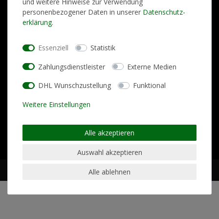
und weitere Hinweise zur Verwendung
Für den Versand unserer Newsletter nutzen wir rapidmail. Mit Ihrer
personenbezogener Daten in unserer
Daten­schutz­
Anmeldung stimmen Sie zu, dass die eingegebenen Daten an rapidmail
erklärung
.
übermittelt werden. Beachten Sie bitte deren
AGB
und
Datenschutzbestimmungen
.
Essenziell
Statistik
Zahlungsdienstleister
Externe Medien
Hilfe & Kontakt
AGB
Widerrufsrecht
Datenschutzerklärung
DHL Wunschzustellung
Funktional
Weitere Einstellungen
Impressum
Zahlung und Versand
Jobs
Alle akzeptieren
Kontakt
Vertrag widerrufen
Auswahl akzeptieren
Alle ablehnen