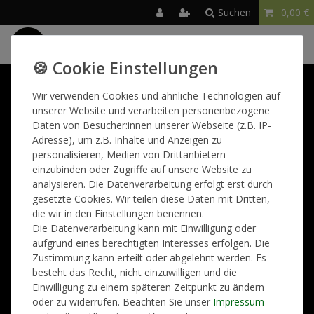
Suchen
0,00 €
☰
Wir helfen gerne weiter!
Wir verwenden Cookies und ähnliche Technologien auf
unserer Website und verarbeiten personenbezogene
Sie erreichen uns telefonisch Montag bis Freitag von 09:00 -
Daten von Besucher:innen unserer Webseite (z.B. IP-
15:00 Uhr. Nutzen Sie gerne auch unser Kontaktformular.
Adresse), um z.B. Inhalte und Anzeigen zu
personalisieren, Medien von Drittanbietern
einzubinden oder Zugriffe auf unsere Website zu
FAQs und Kontaktformular
analysieren. Die Datenverarbeitung erfolgt erst durch
gesetzte Cookies. Wir teilen diese Daten mit Dritten,
Newsletter
die wir in den Einstellungen benennen.
Die Datenverarbeitung kann mit Einwilligung oder
aufgrund eines berechtigten Interesses erfolgen. Die
E-MAIL*
Zustimmung kann erteilt oder abgelehnt werden. Es
besteht das Recht, nicht einzuwilligen und die
Einwilligung zu einem späteren Zeitpunkt zu ändern
Anmelden
oder zu widerrufen. Beachten Sie unser
Impressum