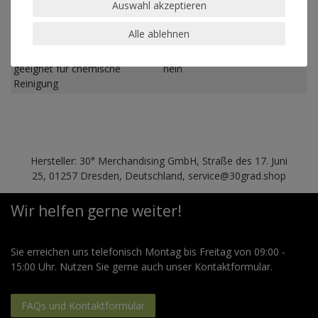
Auswahl akzeptieren
Pflegehinweis
Maschinenwäsche linksrum
30°
Alle ablehnen
geeignet für Trockner
nein
geeignet für chemische
nein
Reinigung
Hersteller: 30° Merchandising GmbH, Straße des 17. Juni
25, 01257 Dresden, Deutschland, service@30grad.shop
Wir helfen gerne weiter!
Sie erreichen uns telefonisch Montag bis Freitag von 09:00 -
15:00 Uhr. Nutzen Sie gerne auch unser Kontaktformular.
FAQs und Kontaktformular