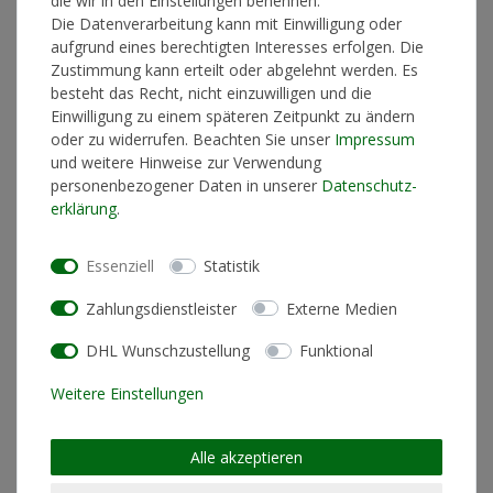
die wir in den Einstellungen benennen.
Die Datenverarbeitung kann mit Einwilligung oder
aufgrund eines berechtigten Interesses erfolgen. Die
Zustimmung kann erteilt oder abgelehnt werden. Es
In den Warenkorb
besteht das Recht, nicht einzuwilligen und die
Einwilligung zu einem späteren Zeitpunkt zu ändern
oder zu widerrufen. Beachten Sie unser
Impressum
und weitere Hinweise zur Verwendung
* inkl. ges. MwSt. zzgl.
Versandkosten
personenbezogener Daten in unserer
Daten­schutz­
erklärung
.
Essenziell
Statistik
Produktinformationen
Zahlungsdienstleister
Externe Medien
Künstlerinformationen
DHL Wunschzustellung
Funktional
Weitere Einstellungen
Materialzusammensetzung
100% Baumwolle
Schnitt
Standard Fit (normale
Alle akzeptieren
Passform)