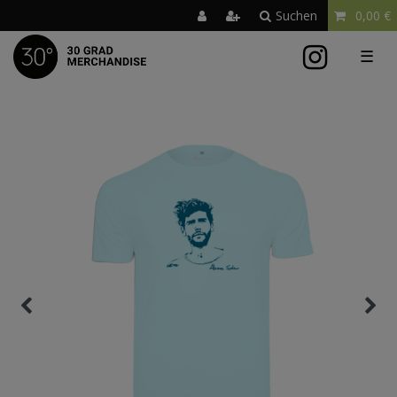
Suchen
0,00 €
☰