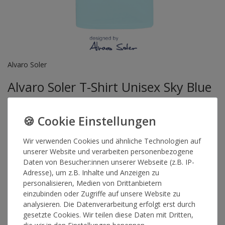
Alvaro Soler
Alvaro Soler T-Shirt Unisex Sky Blue
Artikelnummer
13911
Wir verwenden Cookies und ähnliche Technologien auf
unserer Website und verarbeiten personenbezogene
Daten von Besucher:innen unserer Webseite (z.B. IP-
GRÖSSE
Adresse), um z.B. Inhalte und Anzeigen zu
personalisieren, Medien von Drittanbietern
*
einzubinden oder Zugriffe auf unsere Website zu
14,90 €
analysieren. Die Datenverarbeitung erfolgt erst durch
gesetzte Cookies. Wir teilen diese Daten mit Dritten,
Lieferzeit 1-3 Werktage