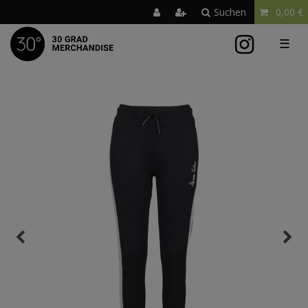
Suchen
0,00 €
☰