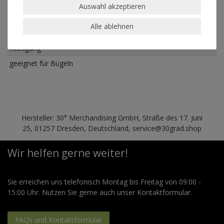
Auswahl akzeptieren
Pflegehinweis
geeignet für Trockner
Alle ablehnen
geeignet für chemische
Reinigung
geeignet für Bügeln
Hersteller: 30° Merchandising GmbH, Straße des 17. Juni
25, 01257 Dresden, Deutschland, service@30grad.shop
Wir helfen gerne weiter!
Sie erreichen uns telefonisch Montag bis Freitag von 09:00 -
15:00 Uhr. Nutzen Sie gerne auch unser Kontaktformular.
FAQs und Kontaktformular