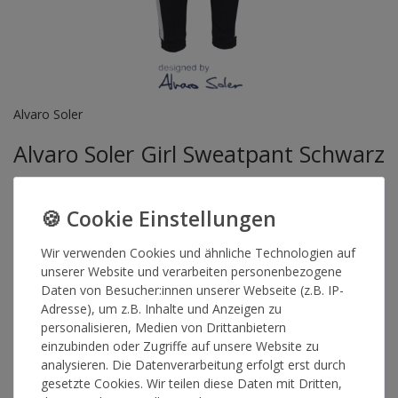
Alvaro Soler
Alvaro Soler Girl Sweatpant Schwarz
Artikelnummer
13904
Wir verwenden Cookies und ähnliche Technologien auf
unserer Website und verarbeiten personenbezogene
GRÖSSE
Daten von Besucher:innen unserer Webseite (z.B. IP-
Adresse), um z.B. Inhalte und Anzeigen zu
personalisieren, Medien von Drittanbietern
*
17,90 €
einzubinden oder Zugriffe auf unsere Website zu
analysieren. Die Datenverarbeitung erfolgt erst durch
gesetzte Cookies. Wir teilen diese Daten mit Dritten,
Lieferzeit 2-4 Werktage