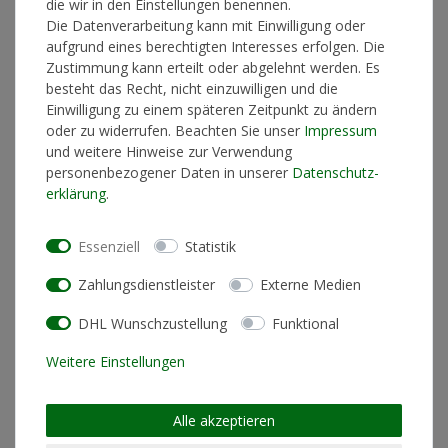
die wir in den Einstellungen benennen.
Die Datenverarbeitung kann mit Einwilligung oder
aufgrund eines berechtigten Interesses erfolgen. Die
Zustimmung kann erteilt oder abgelehnt werden. Es
In den Warenkorb
besteht das Recht, nicht einzuwilligen und die
Einwilligung zu einem späteren Zeitpunkt zu ändern
oder zu widerrufen. Beachten Sie unser
Impressum
und weitere Hinweise zur Verwendung
* inkl. ges. MwSt. zzgl.
Versandkosten
personenbezogener Daten in unserer
Daten­schutz­
erklärung
.
Essenziell
Statistik
Produktinformationen
Zahlungsdienstleister
Externe Medien
Künstlerinformationen
DHL Wunschzustellung
Funktional
Weitere Einstellungen
Materialzusammensetzung
80% Baumwolle / 20%
Polyester
Alle akzeptieren
Schnitt