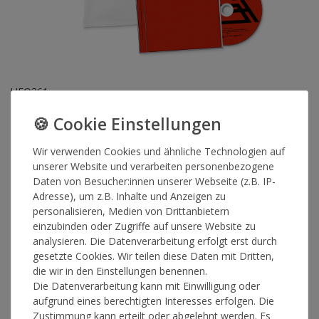
UFO361
Daniel Lee Maxi Single CD + SHCML
Shirt
Wir verwenden Cookies und ähnliche Technologien auf
unserer Website und verarbeiten personenbezogene
Die Maxi Single CD zu "Daniel Lee" & SHCML Shirt in Weiss.
Daten von Besucher:innen unserer Webseite (z.B. IP-
Adresse), um z.B. Inhalte und Anzeigen zu
personalisieren, Medien von Drittanbietern
Artikelnummer
13642
einzubinden oder Zugriffe auf unsere Website zu
analysieren. Die Datenverarbeitung erfolgt erst durch
gesetzte Cookies. Wir teilen diese Daten mit Dritten,
GRÖSSE
die wir in den Einstellungen benennen.
Die Datenverarbeitung kann mit Einwilligung oder
aufgrund eines berechtigten Interesses erfolgen. Die
*
24,90 €
Zustimmung kann erteilt oder abgelehnt werden. Es