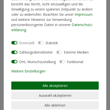
besteht das Recht, nicht einzuwilligen und die
Lieferzeit 2-4 Werktage
Einwilligung zu einem späteren Zeitpunkt zu ändern
oder zu widerrufen. Beachten Sie unser
Impressum
und weitere Hinweise zur Verwendung
personenbezogener Daten in unserer
Daten­schutz­
In den Warenkorb
erklärung
.
Essenziell
Statistik
* inkl. ges. MwSt. zzgl.
Versandkosten
Zahlungsdienstleister
Externe Medien
DHL Wunschzustellung
Funktional
Weitere Einstellungen
Produktinformationen
Alle akzeptieren
Künstlerinformationen
Auswahl akzeptieren
Alle ablehnen
Materialzusammensetzung
100% Baumwolle