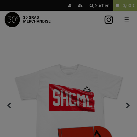
Suchen
0,00 €
☰