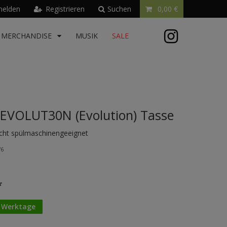
elden
Registrieren
Suchen
0,00 €
MERCHANDISE
MUSIK
SALE
EVOLUT30N (Evolution) Tasse
icht spülmaschinengeeignet
76
*
3 Werktage