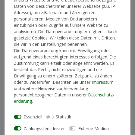
Daten von Besucher:innen unserer Webseite (z.B. IP-
Adresse), um z.B. Inhalte und Anzeigen zu
personalisieren, Medien von Drittanbietern
In den Warenkorb
einzubinden oder Zugriffe auf unsere Website zu
analysieren. Die Datenverarbeitung erfolgt erst durch
gesetzte Cookies. Wir teilen diese Daten mit Dritten,
die wir in den Einstellungen benennen.
* inkl. ges. MwSt. zzgl.
Versandkosten
Die Datenverarbeitung kann mit Einwilligung oder
aufgrund eines berechtigten Interesses erfolgen. Die
Zustimmung kann erteilt oder abgelehnt werden. Es
besteht das Recht, nicht einzuwilligen und die
Einwilligung zu einem späteren Zeitpunkt zu ändern
Produktinformationen
oder zu widerrufen. Beachten Sie unser
Impressum
und weitere Hinweise zur Verwendung
personenbezogener Daten in unserer
Daten­schutz­
Künstlerinformationen
erklärung
.
Materialzusammensetzung
85% gekämmte ringgesponnene
Essenziell
Statistik
Baumwolle, 15% recyceltem
Polyester
Zahlungsdienstleister
Externe Medien