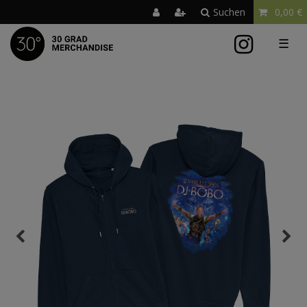
Suchen
0,00 €
☰