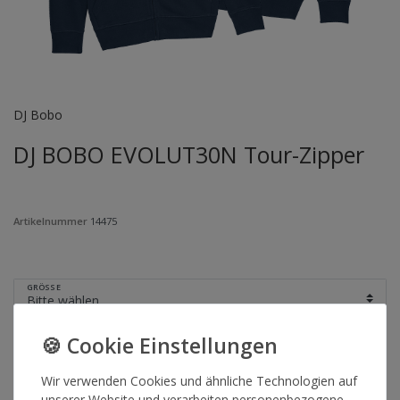
DJ Bobo
DJ BOBO EVOLUT30N Tour-Zipper
Artikelnummer
14475
GRÖSSE
*
64,90 €
Wir verwenden Cookies und ähnliche Technologien auf
Lieferzeit 2-4 Werktage
unserer Website und verarbeiten personenbezogene