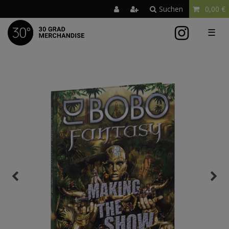
Suchen
0,00 €
☰