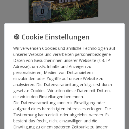
DJ Bobo
DJ Bobo - Fantasy - Making The
Wir verwenden Cookies und ähnliche Technologien auf
unserer Website und verarbeiten personenbezogene
Show DVD
Daten von Besucher:innen unserer Webseite (z.B. IP-
Adresse), um z.B. Inhalte und Anzeigen zu
personalisieren, Medien von Drittanbietern
einzubinden oder Zugriffe auf unsere Website zu
Artikelnummer
14005
analysieren. Die Datenverarbeitung erfolgt erst durch
gesetzte Cookies. Wir teilen diese Daten mit Dritten,
die wir in den Einstellungen benennen.
*
13,90 €
Die Datenverarbeitung kann mit Einwilligung oder
aufgrund eines berechtigten Interesses erfolgen. Die
Lieferzeit 1-3 Werktage
Zustimmung kann erteilt oder abgelehnt werden. Es
besteht das Recht, nicht einzuwilligen und die
Einwilligung zu einem späteren Zeitpunkt zu ändern