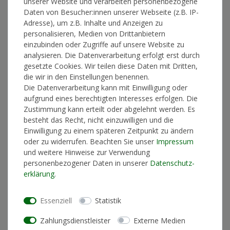
unserer Website und verarbeiten personenbezogene
Lieferzeit 1-3 Werktage
Daten von Besucher:innen unserer Webseite (z.B. IP-
Adresse), um z.B. Inhalte und Anzeigen zu
personalisieren, Medien von Drittanbietern
einzubinden oder Zugriffe auf unsere Website zu
In den Warenkorb
analysieren. Die Datenverarbeitung erfolgt erst durch
gesetzte Cookies. Wir teilen diese Daten mit Dritten,
die wir in den Einstellungen benennen.
Die Datenverarbeitung kann mit Einwilligung oder
* inkl. ges. MwSt. zzgl.
Versandkosten
aufgrund eines berechtigten Interesses erfolgen. Die
Zustimmung kann erteilt oder abgelehnt werden. Es
besteht das Recht, nicht einzuwilligen und die
Einwilligung zu einem späteren Zeitpunkt zu ändern
oder zu widerrufen. Beachten Sie unser
Impressum
Produktinformationen
und weitere Hinweise zur Verwendung
personenbezogener Daten in unserer
Daten­schutz­
erklärung
.
Künstlerinformationen
Essenziell
Statistik
Materialzusammensetzung
80% Bio-Baumwolle /20%
Zahlungsdienstleister
Externe Medien
Polyester (recycle)