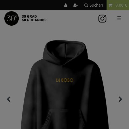
Suchen
0,00 €
☰