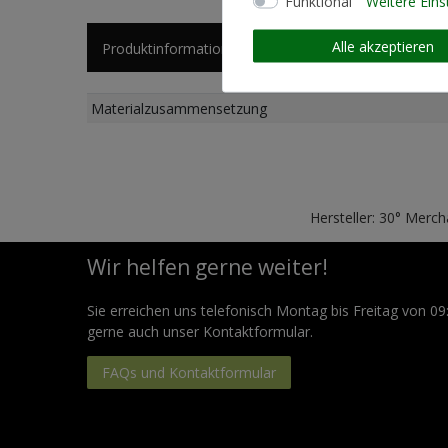
Funktional
Weitere Eins
Alle akzeptieren
Produktinformationen
Künstlerinformationen
Materialzusammensetzung
Hersteller: 30° Merc
Wir helfen gerne weiter!
Sie erreichen uns telefonisch Montag bis Freitag von 09
gerne auch unser Kontaktformular.
FAQs und Kontaktformular