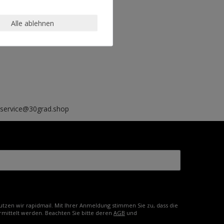
Alle ablehnen
, service@30grad.shop
tzen wir rapidmail. Mit Ihrer Anmeldung stimmen Sie zu, dass die
mittelt werden. Beachten Sie bitte deren
AGB
und