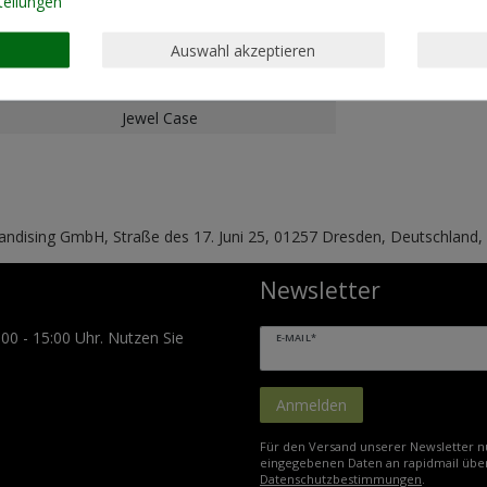
tellungen
Auswahl akzeptieren
Jewel Case
handising GmbH, Straße des 17. Juni 25, 01257 Dresden, Deutschland
Newsletter
:00 - 15:00 Uhr. Nutzen Sie
E-MAIL*
Anmelden
Für den Versand unserer Newsletter nu
eingegebenen Daten an rapidmail über
Datenschutzbestimmungen
.