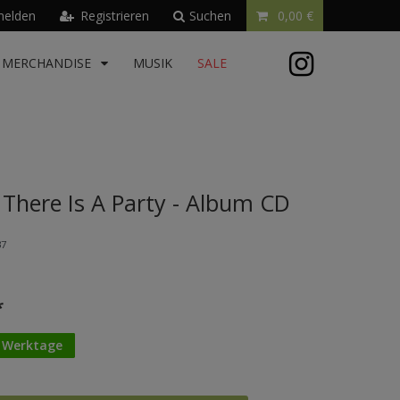
elden
Registrieren
Suchen
0,00 €
MERCHANDISE
MUSIK
SALE
 There Is A Party - Album CD
37
*
3 Werktage