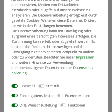
personalisieren, Medien von Drittanbietern
einzubinden oder Zugriffe auf unsere Website zu
GRÖSSE
analysieren. Die Datenverarbeitung erfolgt erst durch
gesetzte Cookies. Wir teilen diese Daten mit Dritten,
die wir in den Einstellungen benennen.
*
34,90 €
Die Datenverarbeitung kann mit Einwilligung oder
aufgrund eines berechtigten Interesses erfolgen. Die
Lieferzeit 1-3 Werktage
Zustimmung kann erteilt oder abgelehnt werden. Es
besteht das Recht, nicht einzuwilligen und die
Einwilligung zu einem späteren Zeitpunkt zu ändern
oder zu widerrufen. Beachten Sie unser
Impressum
In den Warenkorb
und weitere Hinweise zur Verwendung
personenbezogener Daten in unserer
Daten­schutz­
erklärung
.
* inkl. ges. MwSt. zzgl.
Versandkosten
Essenziell
Statistik
Zahlungsdienstleister
Externe Medien
DHL Wunschzustellung
Funktional
Produktinformationen