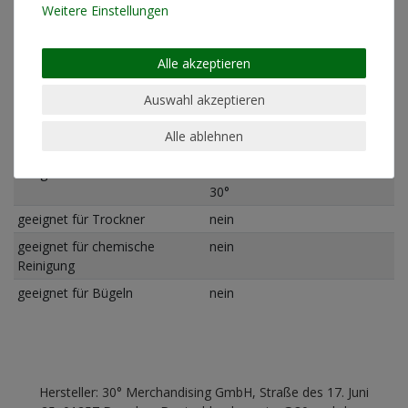
Weitere Einstellungen
Künstlerinformationen
Alle akzeptieren
Materialzusammensetzung
100% Bio-Baumwolle
Auswahl akzeptieren
Schnitt
Standard Fit (normale
Alle ablehnen
Passform)
Pflegehinweis
Maschinenwäsche linksrum
30°
geeignet für Trockner
nein
geeignet für chemische
nein
Reinigung
geeignet für Bügeln
nein
Hersteller: 30° Merchandising GmbH, Straße des 17. Juni