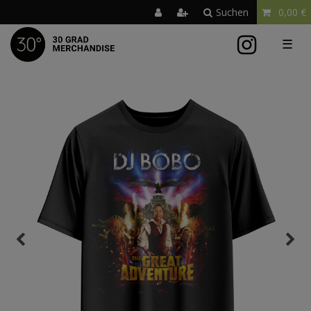
Suchen
0,00 €
☰