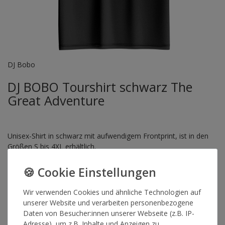
DJ Bobo
DJ BOBO Tourshirt schwarz The
Great Adventure
Unisex-Shirt in schwarz mit aufwendigem Frontprint, ist in den
Größen S bis 4XL erhältlich.
Pflegehinweis: Maschinenwäsche linksrum 30°
100% Baumwolle
Wir verwenden Cookies und ähnliche Technologien auf
unserer Website und verarbeiten personenbezogene
Artikelnummer
16006
Daten von Besucher:innen unserer Webseite (z.B. IP-
Adresse), um z.B. Inhalte und Anzeigen zu