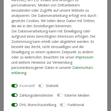
personalisieren, Medien von Drittanbietern
einzubinden oder Zugriffe auf unsere Website zu
In den Warenkorb
analysieren. Die Datenverarbeitung erfolgt erst durch
gesetzte Cookies. Wir teilen diese Daten mit Dritten,
die wir in den Einstellungen benennen.
Die Datenverarbeitung kann mit Einwilligung oder
* inkl. ges. MwSt. zzgl.
Versandkosten
aufgrund eines berechtigten Interesses erfolgen. Die
Zustimmung kann erteilt oder abgelehnt werden. Es
besteht das Recht, nicht einzuwilligen und die
Einwilligung zu einem späteren Zeitpunkt zu ändern
oder zu widerrufen. Beachten Sie unser
Impressum
Produktinformationen
und weitere Hinweise zur Verwendung
personenbezogener Daten in unserer
Daten­schutz­
erklärung
.
Künstlerinformationen
Essenziell
Statistik
Materialzusammensetzung
T-Shirt: 100% Biobaumwolle
Zahlungsdienstleister
Externe Medien
Schnitt
Standard Fit (normale
Passform)
DHL Wunschzustellung
Funktional