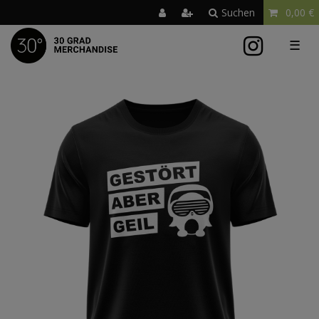
Suchen
0,00 €
☰