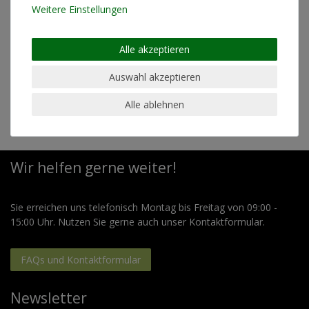
Pflegehinweis
Maschinenwäsche linksrum
Weitere Einstellungen
30°
geeignet für Trockner
nein
Alle akzeptieren
geeignet für chemische
nein
Reinigung
Auswahl akzeptieren
geeignet für Bügeln
ja (bei geringer Temperatur)
Alle ablehnen
Wir helfen gerne weiter!
Sie erreichen uns telefonisch Montag bis Freitag von 09:00 -
15:00 Uhr. Nutzen Sie gerne auch unser Kontaktformular.
FAQs und Kontaktformular
Newsletter