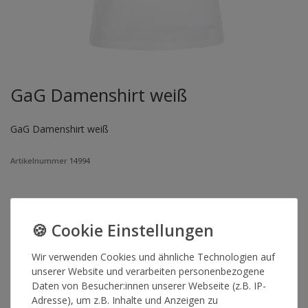
GaG Damenshirt weiß
GaG Damenshirt weiß
Artikelnummer
14994
GRÖSSE
*
25,00 €
Wir verwenden Cookies und ähnliche Technologien auf
unserer Website und verarbeiten personenbezogene
Daten von Besucher:innen unserer Webseite (z.B. IP-
Lieferzeit 2-4 Werktage
Adresse), um z.B. Inhalte und Anzeigen zu