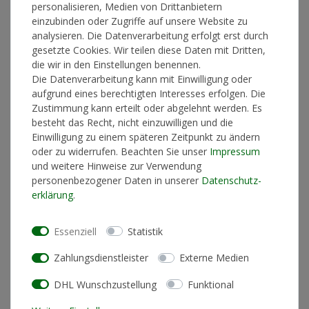
personalisieren, Medien von Drittanbietern
einzubinden oder Zugriffe auf unsere Website zu
analysieren. Die Datenverarbeitung erfolgt erst durch
In den Warenkorb
gesetzte Cookies. Wir teilen diese Daten mit Dritten,
die wir in den Einstellungen benennen.
Die Datenverarbeitung kann mit Einwilligung oder
aufgrund eines berechtigten Interesses erfolgen. Die
* inkl. ges. MwSt. zzgl.
Versandkosten
Zustimmung kann erteilt oder abgelehnt werden. Es
besteht das Recht, nicht einzuwilligen und die
Einwilligung zu einem späteren Zeitpunkt zu ändern
oder zu widerrufen. Beachten Sie unser
Impressum
und weitere Hinweise zur Verwendung
Produktinformationen
personenbezogener Daten in unserer
Daten­schutz­
erklärung
.
Künstlerinformationen
Essenziell
Statistik
Pflegehinweis
Maschinenwäsche linksrum 30°
Zahlungsdienstleister
Externe Medien
geeignet für chemische
nein
DHL Wunschzustellung
Funktional
Reinigung