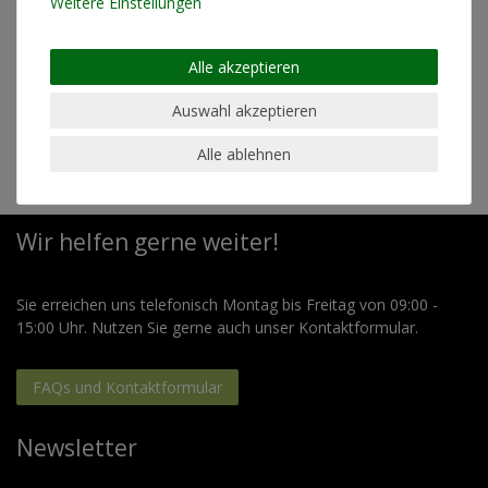
Materialzusammensetzung
T-Shirt: 100% Biobaumwolle //
Weitere Einstellungen
Frisbee: Kunststoff
Schnitt
Standard Fit (normale Passform)
Alle akzeptieren
geeignet für Trockner
nein
Auswahl akzeptieren
geeignet für Bügeln
ja (bei geringer Temperatur)
Alle ablehnen
Wir helfen gerne weiter!
Sie erreichen uns telefonisch Montag bis Freitag von 09:00 -
15:00 Uhr. Nutzen Sie gerne auch unser Kontaktformular.
FAQs und Kontaktformular
Newsletter