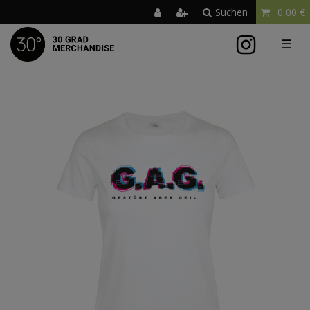
Suchen
0,00 €
☰