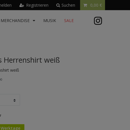
elden
Registrieren
Suchen
0,00 €
MERCHANDISE
MUSIK
SALE
s Herrenshirt weiß
shirt weiß
00
*
4 Werktage