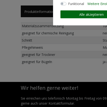
Funktional
Weitere Eins
Produktinformationen
Künstlerinformationen
Alle akzeptieren
Materialzusammensetzung
10
geeignet für chemische Reinigung
ne
Schnitt
St
Pflegehinweis
Ma
geeignet für Trockner
ne
geeignet für Bügeln
ja
Wir helfen gerne weiter!
Sie erreichen uns telefonisch Montag bis Freitag von 09
gerne auch unser Kontaktformular.