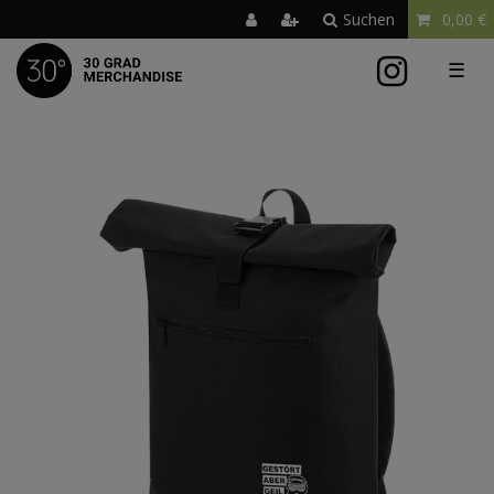
Suchen
0,00 €
☰