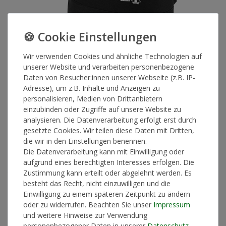
Wir verwenden Cookies und ähnliche Technologien auf
GaG Roll-up Rucksack, schwarz
unserer Website und verarbeiten personenbezogene
Daten von Besucher:innen unserer Webseite (z.B. IP-
Adresse), um z.B. Inhalte und Anzeigen zu
Roll-up Rucksack in schwarz mit weißen GaG Logoprint
personalisieren, Medien von Drittanbietern
einzubinden oder Zugriffe auf unsere Website zu
Artikelnummer
15106
analysieren. Die Datenverarbeitung erfolgt erst durch
gesetzte Cookies. Wir teilen diese Daten mit Dritten,
die wir in den Einstellungen benennen.
*
Die Datenverarbeitung kann mit Einwilligung oder
45,00 €
aufgrund eines berechtigten Interesses erfolgen. Die
Zustimmung kann erteilt oder abgelehnt werden. Es
Lieferzeit 2-4 Werktage
besteht das Recht, nicht einzuwilligen und die
Einwilligung zu einem späteren Zeitpunkt zu ändern
oder zu widerrufen. Beachten Sie unser
Impressum
und weitere Hinweise zur Verwendung
In den Warenkorb
personenbezogener Daten in unserer
Daten­schutz­