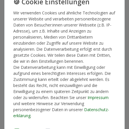
Wir verwenden Cookies und ähnliche Technologien auf
unserer Website und verarbeiten personenbezogene
Daten von Besucher:innen unserer Webseite (z.B. IP-
Adresse), um z.B. Inhalte und Anzeigen zu
personalisieren, Medien von Drittanbietern
65Goonz
einzubinden oder Zugriffe auf unsere Website zu
65GOONZ Tour Shirt
analysieren. Die Datenverarbeitung erfolgt erst durch
gesetzte Cookies. Wir teilen diese Daten mit Dritten,
die wir in den Einstellungen benennen.
Das 65 Tour Shirt ist mit seinem exklusiven Comic Design ein
Die Datenverarbeitung kann mit Einwilligung oder
absolutes must have. Der Fit ist True-To-Size, das heißt es fällt
aufgrund eines berechtigten Interesses erfolgen. Die
normal aus. Das Material besteht zu 100% aus Baumwolle
Zustimmung kann erteilt oder abgelehnt werden. Es
besteht das Recht, nicht einzuwilligen und die
Artikelnummer
14931
Einwilligung zu einem späteren Zeitpunkt zu ändern
oder zu widerrufen. Beachten Sie unser
Impressum
und weitere Hinweise zur Verwendung
personenbezogener Daten in unserer
Daten­schutz­
GRÖSSE
erklärung
.