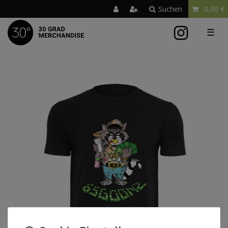
Suchen
0,00 €
☰