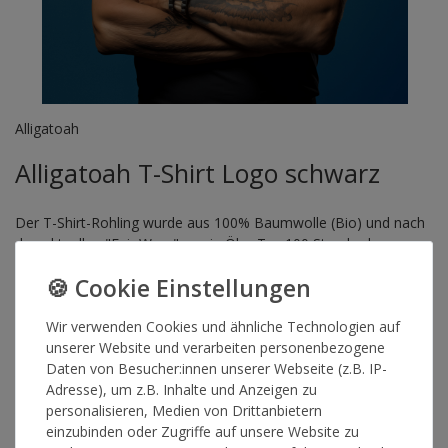
Alligatoah
Alligatoah T-Shirt Logo schwarz
Der T-Shirt-Rohling wurde aus 100% Baumwolle (Bio) und nach
den aktuellen "Fair Wear" sowie Öko-Tex 100 Standards
hergestellt.
Artikelnummer
15424
Wir verwenden Cookies und ähnliche Technologien auf
unserer Website und verarbeiten personenbezogene
Daten von Besucher:innen unserer Webseite (z.B. IP-
GRÖSSE
Adresse), um z.B. Inhalte und Anzeigen zu
personalisieren, Medien von Drittanbietern
einzubinden oder Zugriffe auf unsere Website zu