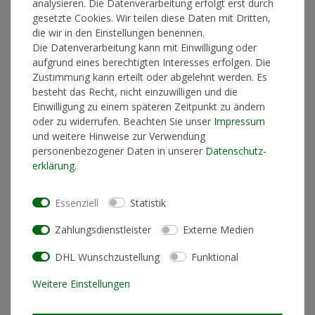
*
29,90 €
analysieren. Die Datenverarbeitung erfolgt erst durch
gesetzte Cookies. Wir teilen diese Daten mit Dritten,
die wir in den Einstellungen benennen.
Lieferzeit 2-4 Werktage
Die Datenverarbeitung kann mit Einwilligung oder
aufgrund eines berechtigten Interesses erfolgen. Die
Zustimmung kann erteilt oder abgelehnt werden. Es
besteht das Recht, nicht einzuwilligen und die
In den Warenkorb
Einwilligung zu einem späteren Zeitpunkt zu ändern
oder zu widerrufen. Beachten Sie unser
Impressum
und weitere Hinweise zur Verwendung
personenbezogener Daten in unserer
Daten­schutz­
* inkl. ges. MwSt. zzgl.
Versandkosten
erklärung
.
Essenziell
Statistik
Produktinformationen
Zahlungsdienstleister
Externe Medien
DHL Wunschzustellung
Funktional
Künstlerinformationen
Weitere Einstellungen
Materialzusammensetzung
100% Bio-Baumwolle