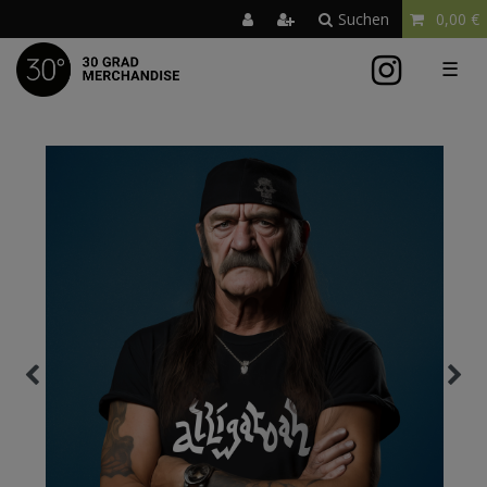
Suchen
0,00 €
☰