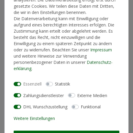
gesetzte Cookies. Wir teilen diese Daten mit Dritten,
die wir in den Einstellungen benennen.
*
40,00 €
Die Datenverarbeitung kann mit Einwilligung oder
aufgrund eines berechtigten Interesses erfolgen. Die
Vorverkauf - Lieferzeit in der Artikelbeschreibung
Zustimmung kann erteilt oder abgelehnt werden. Es
besteht das Recht, nicht einzuwilligen und die
Einwilligung zu einem späteren Zeitpunkt zu ändern
oder zu widerrufen. Beachten Sie unser
Impressum
In den Warenkorb
und weitere Hinweise zur Verwendung
personenbezogener Daten in unserer
Daten­schutz­
erklärung
.
* inkl. ges. MwSt. zzgl.
Versandkosten
Essenziell
Statistik
Zahlungsdienstleister
Externe Medien
DHL Wunschzustellung
Funktional
Produktinformationen
Weitere Einstellungen
geeignet für Bügeln
nein