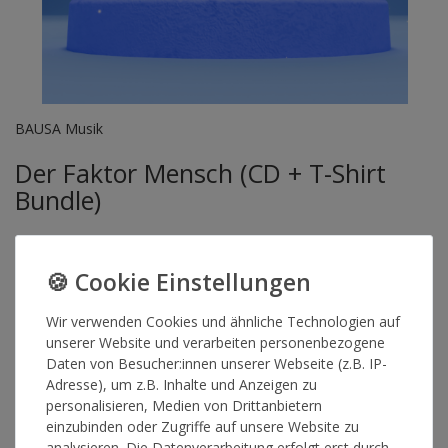
BAUSA Musik
Der Faktor Mensch (CD + T-Shirt
Bundle)
Das neue Album von Bausa 'Der Faktor Mensch' im Bundle
bestehend aus CD und exklusivem T-Shirt.
Releasedate: 11.07.25
Wir verwenden Cookies und ähnliche Technologien auf
unserer Website und verarbeiten personenbezogene
Artikelnummer
15946
Daten von Besucher:innen unserer Webseite (z.B. IP-
Adresse), um z.B. Inhalte und Anzeigen zu
personalisieren, Medien von Drittanbietern
einzubinden oder Zugriffe auf unsere Website zu
GRÖSSE
analysieren. Die Datenverarbeitung erfolgt erst durch