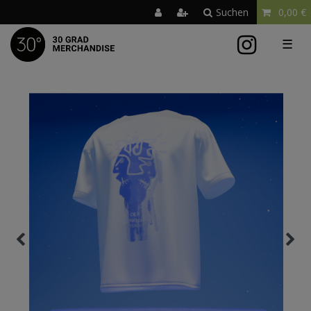
Suchen
0,00 €
☰