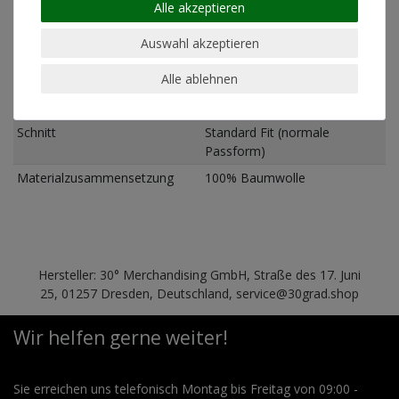
Alle akzeptieren
geeignet für chemische
nein
Reinigung
Auswahl akzeptieren
geeignet für Trockner
nein
Alle ablehnen
Pflegehinweis
Maschinenwäsche linksrum
30°
Schnitt
Standard Fit (normale
Passform)
Materialzusammensetzung
100% Baumwolle
Hersteller: 30° Merchandising GmbH, Straße des 17. Juni
25, 01257 Dresden, Deutschland, service@30grad.shop
Wir helfen gerne weiter!
Sie erreichen uns telefonisch Montag bis Freitag von 09:00 -