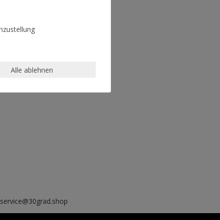
zustellung
Alle ablehnen
, service@30grad.shop