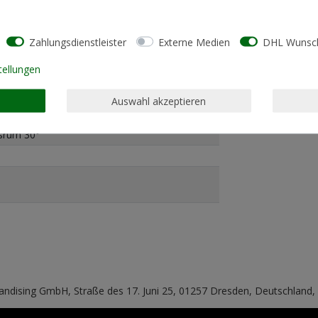
Zahlungsdienstleister
Externe Medien
DHL Wunsch
tellungen
sponnene Bio-Baumwolle, 15% Recyceltes
Auswahl akzeptieren
 Passform)
srum 30°
handising GmbH, Straße des 17. Juni 25, 01257 Dresden, Deutschland