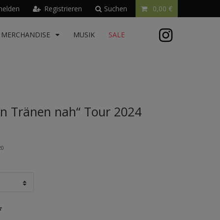
elden
Registrieren
Suchen
0,00 €
MERCHANDISE
MUSIK
SALE
n Tränen nah“ Tour 2024
20
*