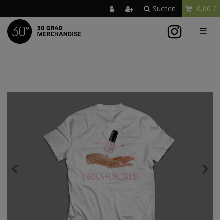
Suchen
0,00 €
☰