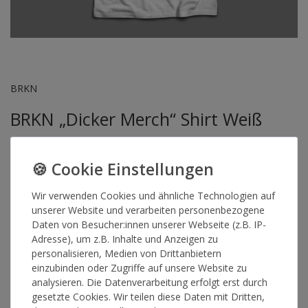
BRKN
BRKN „Dicker Merch“ Shirt Weiß
Artikelnummer
15938
Wir verwenden Cookies und ähnliche Technologien auf
unserer Website und verarbeiten personenbezogene
GRÖSSE
Daten von Besucher:innen unserer Webseite (z.B. IP-
Adresse), um z.B. Inhalte und Anzeigen zu
personalisieren, Medien von Drittanbietern
*
25,00 €
einzubinden oder Zugriffe auf unsere Website zu
analysieren. Die Datenverarbeitung erfolgt erst durch
gesetzte Cookies. Wir teilen diese Daten mit Dritten,
Lieferzeit 1-3 Werktage