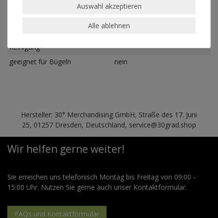
Auswahl akzeptieren
30°
geeignet für Trockner
nein
Alle ablehnen
geeignet für chemische
nein
Reinigung
geeignet für Bügeln
nein
Hersteller: 30° Merchandising GmbH, Straße des 17. Juni
25, 01257 Dresden, Deutschland, service@30grad.shop
Wir helfen gerne weiter!
Sie erreichen uns telefonisch Montag bis Freitag von 09:00 -
15:00 Uhr. Nutzen Sie gerne auch unser Kontaktformular.
FAQs und Kontaktformular