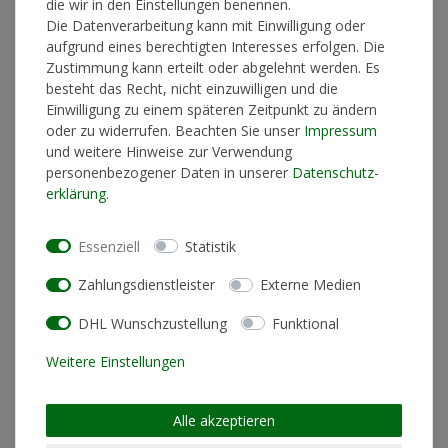
die wir in den Einstellungen benennen.
Die Datenverarbeitung kann mit Einwilligung oder
aufgrund eines berechtigten Interesses erfolgen. Die
Zustimmung kann erteilt oder abgelehnt werden. Es
In den Warenkorb
besteht das Recht, nicht einzuwilligen und die
Einwilligung zu einem späteren Zeitpunkt zu ändern
oder zu widerrufen. Beachten Sie unser
Impressum
und weitere Hinweise zur Verwendung
* inkl. ges. MwSt. zzgl.
Versandkosten
personenbezogener Daten in unserer
Daten­schutz­
erklärung
.
Essenziell
Statistik
Produktinformationen
Zahlungsdienstleister
Externe Medien
Künstlerinformationen
DHL Wunschzustellung
Funktional
Weitere Einstellungen
Materialzusammensetzung
100% Bio-Baumwolle
Schnitt
Loose Fit (lockere Passform)
Alle akzeptieren
Pflegehinweis
Maschinenwäsche linksrum