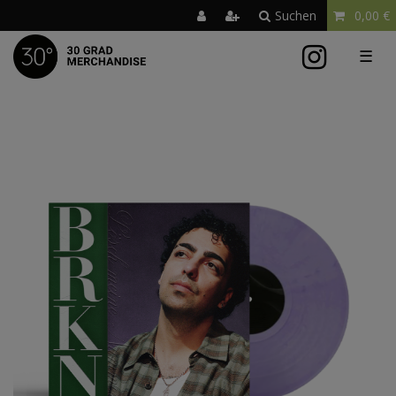
Suchen
0,00 €
☰