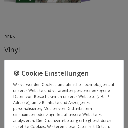
BRKN
Vinyl
Vinyl „Lösch meine Nummer“
In 12 Songs zwischen Rap, Soul, R&B und Pop verarbeitet BRKN
Heartbreak, Identität, Politik sowie Weltschmerz und bleibt dabei
Wir verwenden Cookies und ähnliche Technologien auf
mal ruhig und versöhnlich, mal provokant, aber immer klar
unserer Website und verarbeiten personenbezogene
Daten von Besucher:innen unserer Webseite (z.B. IP-
Inhalt: 2-Coloured Vinyl, marbled
Adresse), um z.B. Inhalte und Anzeigen zu
personalisieren, Medien von Drittanbietern
Die angezeigten Inhalte können optisch leicht vom Endprodukt
einzubinden oder Zugriffe auf unsere Website zu
abweichen.
analysieren. Die Datenverarbeitung erfolgt erst durch
gesetzte Cookies. Wir teilen diese Daten mit Dritten,