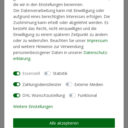
die wir in den Einstellungen benennen.
Artikelnummer
16425
Die Datenverarbeitung kann mit Einwilligung oder
aufgrund eines berechtigten Interesses erfolgen. Die
Zustimmung kann erteilt oder abgelehnt werden. Es
*
26,00 €
besteht das Recht, nicht einzuwilligen und die
Einwilligung zu einem späteren Zeitpunkt zu ändern
oder zu widerrufen. Beachten Sie unser
Impressum
Lieferzeit 1-3 Werktage
und weitere Hinweise zur Verwendung
personenbezogener Daten in unserer
Daten­schutz­
erklärung
.
In den Warenkorb
Essenziell
Statistik
Zahlungsdienstleister
Externe Medien
* inkl. ges. MwSt. zzgl.
Versandkosten
DHL Wunschzustellung
Funktional
Weitere Einstellungen
Alle akzeptieren
Hersteller: 30° Merchandising GmbH, Straße des 17. Juni