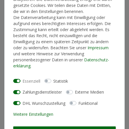
gesetzte Cookies. Wir teilen diese Daten mit Dritten,
die wir in den Einstellungen benennen.
Die Datenverarbeitung kann mit Einwilligung oder
In den Warenkorb
aufgrund eines berechtigten Interesses erfolgen. Die
Zustimmung kann erteilt oder abgelehnt werden. Es
besteht das Recht, nicht einzuwilligen und die
Einwilligung zu einem späteren Zeitpunkt zu ändern
* inkl. ges. MwSt. zzgl.
Versandkosten
oder zu widerrufen. Beachten Sie unser
Impressum
und weitere Hinweise zur Verwendung
personenbezogener Daten in unserer
Daten­schutz­
erklärung
.
Produktinformationen
Essenziell
Statistik
Künstlerinformationen
Zahlungsdienstleister
Externe Medien
DHL Wunschzustellung
Funktional
Materialzusammensetzung
100% Polyester
Weitere Einstellungen