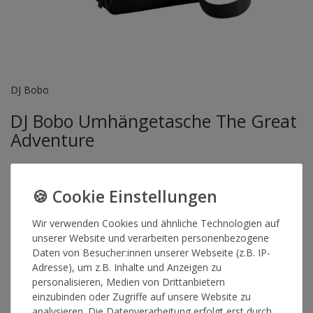
DJ Bobo
DJ Bobo Umhängetasche The Great
Adventure
Die DJ Bobo Umhängetasche mit einem "The Great Adventure"
Druck auf der Front.
Artikelnummer
16083
Wir verwenden Cookies und ähnliche Technologien auf
unserer Website und verarbeiten personenbezogene
Daten von Besucher:innen unserer Webseite (z.B. IP-
Adresse), um z.B. Inhalte und Anzeigen zu
*
29,90 €
personalisieren, Medien von Drittanbietern
einzubinden oder Zugriffe auf unsere Website zu
Lieferzeit 1-3 Werktage
analysieren. Die Datenverarbeitung erfolgt erst durch