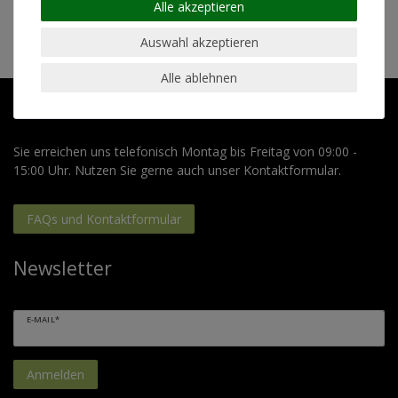
Alle akzeptieren
Hersteller: 30° Merchandising GmbH, Straße des 17. Juni
Auswahl akzeptieren
25, 01257 Dresden, Deutschland, service@30grad.shop
Alle ablehnen
Wir helfen gerne weiter!
Sie erreichen uns telefonisch Montag bis Freitag von 09:00 -
15:00 Uhr. Nutzen Sie gerne auch unser Kontaktformular.
FAQs und Kontaktformular
Newsletter
E-MAIL*
Anmelden