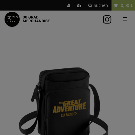
Suchen
0,00 €
☰