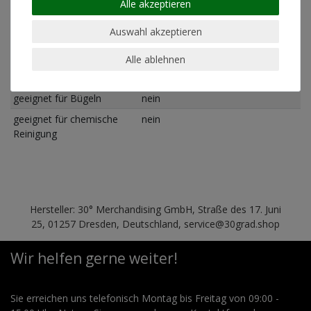
Materialzusammensetzung
80% gekämmte, ringgesponnene
Alle akzeptieren
Baumwolle; 20% Polyester
Auswahl akzeptieren
Schnitt
Standard Fit (normale Passform)
Pflegehinweis
Maschinenwäsche linksrum 30°
Alle ablehnen
geeignet für Trockner
nein
geeignet für Bügeln
nein
geeignet für chemische
nein
Reinigung
Hersteller: 30° Merchandising GmbH, Straße des 17. Juni
25, 01257 Dresden, Deutschland, service@30grad.shop
Wir helfen gerne weiter!
Sie erreichen uns telefonisch Montag bis Freitag von 09:00 -