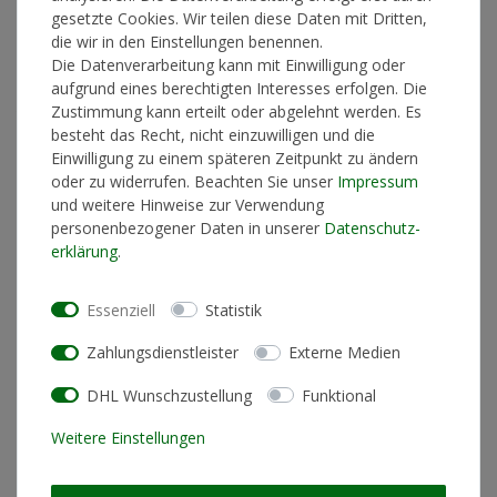
gesetzte Cookies. Wir teilen diese Daten mit Dritten,
die wir in den Einstellungen benennen.
Die Datenverarbeitung kann mit Einwilligung oder
*
19,90 €
aufgrund eines berechtigten Interesses erfolgen. Die
Zustimmung kann erteilt oder abgelehnt werden. Es
Lieferzeit 1-3 Werktage
besteht das Recht, nicht einzuwilligen und die
Einwilligung zu einem späteren Zeitpunkt zu ändern
oder zu widerrufen. Beachten Sie unser
Impressum
und weitere Hinweise zur Verwendung
In den Warenkorb
personenbezogener Daten in unserer
Daten­schutz­
erklärung
.
* inkl. ges. MwSt. zzgl.
Versandkosten
Essenziell
Statistik
Zahlungsdienstleister
Externe Medien
DHL Wunschzustellung
Funktional
Produktinformationen
Weitere Einstellungen