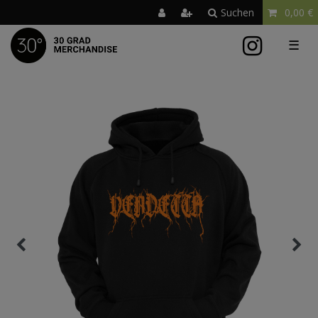
Suchen
0,00 €
☰