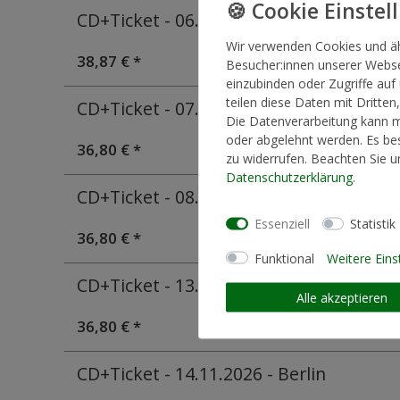
CD+Ticket - 06.11.2026 - Hamburg
Wir verwenden Cookies und ä
38,87 € *
Besucher:innen unserer Websei
einzubinden oder Zugriffe auf
teilen diese Daten mit Dritten
CD+Ticket - 07.11.2026 - Hannover
Die Datenverarbeitung kann mi
oder abgelehnt werden. Es bes
36,80 € *
zu widerrufen. Beachten Sie 
Daten­schutz­erklärung
.
CD+Ticket - 08.11.2026 - Münster
Essenziell
Statistik
36,80 € *
Funktional
Weitere Eins
CD+Ticket - 13.11.2026 - Dresden
Alle akzeptieren
36,80 € *
CD+Ticket - 14.11.2026 - Berlin