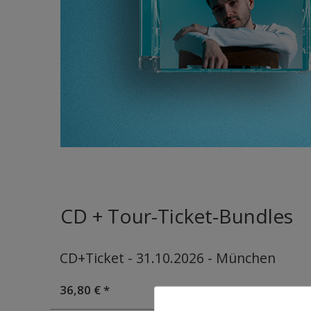
CD + Tour-Ticket-Bundles
CD+Ticket - 31.10.2026 - München
36,80 € *