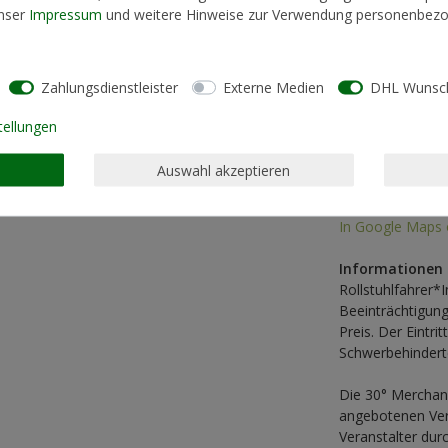
unser
Impressum
und weitere Hinweise zur Verwendung personenbezo
zur Personensor
unterschrieben is
vertretungsbere
Veranstaltung zu
Zahlungsdienstleister
Externe Medien
DHL Wunsch
Begleitung einer
tellungen
Adresse:
Club Tante Ju
Auswahl akzeptieren
An d. Schleife 1
01099 Dresden
In Google Maps 
Informationen 
Rollstuhlfahrer
Beeinträchtigung
Preis. Der Eintri
Schwerbehindert
Die 30° Merchand
angebotenen Vera
Veranstalter durc