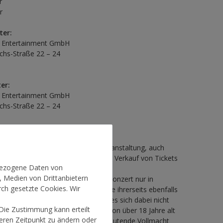
r
r
ter:
 Entertainment GmbH
ichs-Straße 22 – 24
er:
 Entertainment GmbH
ichs-Straße 22 – 24
Ü16
hren erhalten keinen Zutritt zur Veranstaltung, auch
ung eines Personenberechtigten. Der Verkauf von Tickets
nbezogene Daten von
6 Jahren ist daher ausgeschlossen.
, Medien von Drittanbietern
dliche unter 16 Jahren dürfen das Konzert nur in
rch gesetzte Cookies. Wir
vertretungsberechtigten Person, die ihrerseits ebenfalls
tskarte verfügt, besuchen. Insofern es sich dabei nicht
 Die Zustimmung kann erteilt
 handelt, muss die begleitende Person über 18 Jahre alt
teren Zeitpunkt zu ändern oder
em eigenen Ausweis eine auf sie lautende Vollmacht