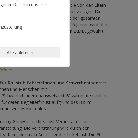
gener Daten in unserer
geberechtigung vorweisen können, die von den Eltern
t – eine Ausweiskopie der Eltern ist beizufügen. Die
chtigte Person hat das Kind während der gesamten
 beaufsichtigen. Jugendlichen unter 16 Jahren wird ohne
zustellung
 vertretungsberechtigten Person kein Zutritt gewährt.
Alle ablehnen
öffnen
für Rollstuhlfahrer*Innen und Schwerbehinderte:
*Innen und Menschen mit
 (Schwerbehindertenausweis mit B) zahlen den vollen
tt für deren Begleiter*In ist aufgrund des B's im
enausweises kostenlos.
ising GmbH ist nicht selbst Veranstalter der
nstaltung. Die Veranstaltung wird durch den
hgeführt, der auch Aussteller der Tickets ist. Die 30°