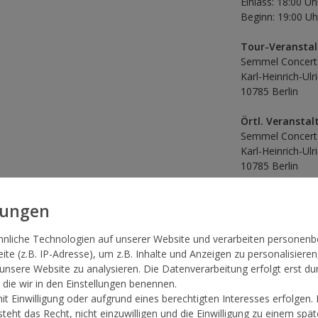
Einlass: 18:00 Uh
Beginn: 19:00 Uh
Tour-Veranstal
Semmel Concert
Karl-Heinrich-Ulr
10785 Berlin
Örtl. Veranstalt
Semmel Concert
Karl-Heinrich-Ulr
10785 Berlin
Jugendschutz:
Kinder unter 6 Ja
nicht in Begleit
hnliche Technologien auf unserer Website und verarbeiten persone
an Kinder unter 
te (z.B. IP-Adresse), um z.B. Inhalte und Anzeigen zu personalisieren
Kinder und Jugen
 unsere Website zu analysieren. Die Datenverarbeitung erfolgt erst du
Begleitung einer 
, die wir in den Einstellungen benennen.
über eine Eintrit
t Einwilligung oder aufgrund eines berechtigten Interesses erfolgen.
um ein Elternteil
teht das Recht, nicht einzuwilligen und die Einwilligung zu einem spä
sein und neben d