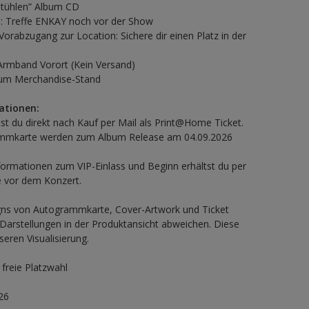
Stühlen” Album CD
 Treffe ENKAY noch vor der Show
orabzugang zur Location: Sichere dir einen Platz in der
-Armband Vorort (Kein Versand)
zum Merchandise-Stand
ationen:
tst du direkt nach Kauf per Mail als Print@Home Ticket.
mmkarte werden zum Album Release am 04.09.2026
nformationen zum VIP-Einlass und Beginn erhältst du per
e vor dem Konzert.
igns von Autogrammkarte, Cover-Artwork und Ticket
arstellungen in der Produktansicht abweichen. Diese
seren Visualisierung.
 freie Platzwahl
26