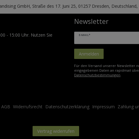
handising GmbH, Straße des 17. Juni 25, 01257 Dresden, Deutschland
Newsletter
:00 - 15:00 Uhr. Nutzen Sie
E-MAIL*
Anmelden
Für den Versand unserer Newsletter nu
eingegebenen Daten an rapidmail über
Datenschutzbestimmungen
.
AGB
Widerrufsrecht
Datenschutzerklärung
Impressum
Zahlung u
Kontakt
Vertrag widerrufen