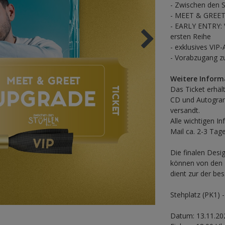
- Zwischen den 
- MEET & GREET:
- EARLY ENTRY: V
ersten Reihe
- exklusives VIP
- Vorabzugang 
Weitere Inform
Das Ticket erhäl
CD und Autogra
versandt.
Alle wichtigen I
Mail ca. 2-3 Tag
Die finalen Des
können von den D
dient zur der bes
Stehplatz (PK1) -
Datum: 13.11.20