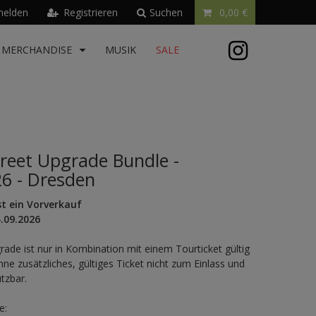
elden
Registrieren
Suchen
0,00 €
MERCHANDISE
MUSIK
SALE
reet Upgrade Bundle -
26 - Dresden
st ein Vorverkauf
.09.2026
rade ist nur in Kombination mit einem Tourticket gültig
hne zusätzliches, gültiges Ticket nicht zum Einlass und
utzbar.
e: