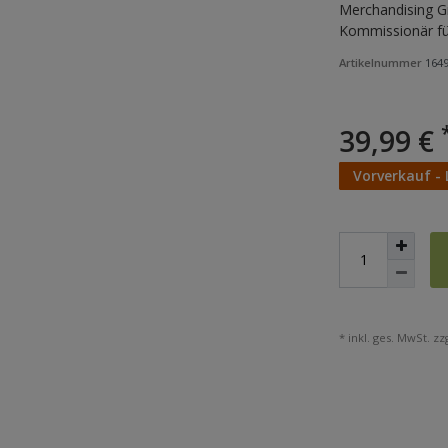
Merchandising Gm
Kommissionär für
Artikelnummer
164
39,99 €
Vorverkauf - 
* inkl. ges. MwSt. zzg