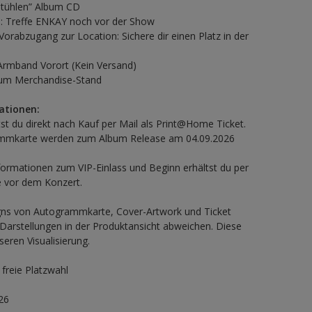
Stühlen” Album CD
 Treffe ENKAY noch vor der Show
orabzugang zur Location: Sichere dir einen Platz in der
-Armband Vorort (Kein Versand)
zum Merchandise-Stand
ationen:
tst du direkt nach Kauf per Mail als Print@Home Ticket.
mmkarte werden zum Album Release am 04.09.2026
nformationen zum VIP-Einlass und Beginn erhältst du per
e vor dem Konzert.
igns von Autogrammkarte, Cover-Artwork und Ticket
arstellungen in der Produktansicht abweichen. Diese
seren Visualisierung.
 freie Platzwahl
26