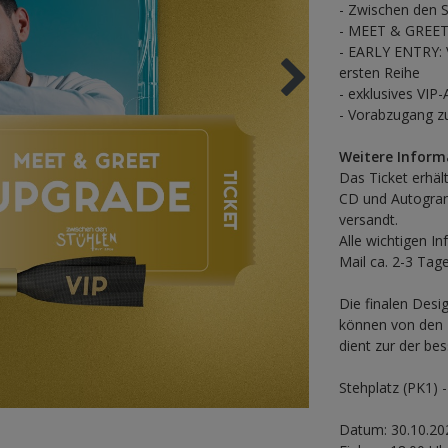
- Zwischen den 
- MEET & GREET:
- EARLY ENTRY: V
ersten Reihe
- exklusives VIP
- Vorabzugang 
Weitere Inform
Das Ticket erhäl
CD und Autogra
versandt.
Alle wichtigen I
Mail ca. 2-3 Tag
Die finalen Des
können von den D
dient zur der bes
Stehplatz (PK1) -
Datum: 30.10.20