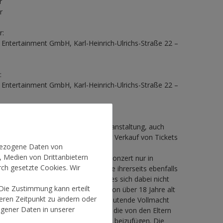
r
r
r:
Entertainment GmbH, Karl-Heinrich-Ulrichs-Straße 22 –
:
Entertainment GmbH, Karl-Heinrich-Ulrichs-Straße 22 –
Ü16
hren erhalten keinen Zutritt zur Veranstaltung, auch
ung eines Personenberechtigten. Der Verkauf von Tickets
nbezogene Daten von
6 Jahren ist daher ausgeschlossen.
, Medien von Drittanbietern
dliche unter 16 Jahren dürfen das Konzert nur in
rch gesetzte Cookies. Wir
vertretungsberechtigten Person, die ihrerseits ebenfalls
tskarte verfügt, besuchen. Insofern es sich dabei nicht
 Die Zustimmung kann erteilt
 handelt, muss die begleitende Person über 18 Jahre alt
teren Zeitpunkt zu ändern oder
em eigenen Ausweis eine auf sie lautende Vollmacht
gener Daten in unserer
geberechtigung vorweisen können, die von den Eltern
t – eine Ausweiskopie der Eltern ist beizufügen. Die