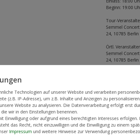
Einlass: 18:00 Uh
Beginn: 19:00 Uh
Tour-Veranstalte
Semmel Concert 
24, 10785 Berlin
Örtl. Veranstalter
Semmel Concert 
24, 10785 Berlin
Jugendschutz:
Kinder unter 6 Ja
nicht in Begleit
hnliche Technologien auf unserer Website und verarbeiten persone
an Kinder unter 
te (z.B. IP-Adresse), um z.B. Inhalte und Anzeigen zu personalisieren
Kinder und Jugen
 unsere Website zu analysieren. Die Datenverarbeitung erfolgt erst du
Begleitung einer 
, die wir in den Einstellungen benennen.
über eine Eintrit
t Einwilligung oder aufgrund eines berechtigten Interesses erfolgen.
um ein Elternteil
teht das Recht, nicht einzuwilligen und die Einwilligung zu einem spä
sein und neben d
unser
Impressum
und weitere Hinweise zur Verwendung personenbezo
zur Personensor
unterschrieben is