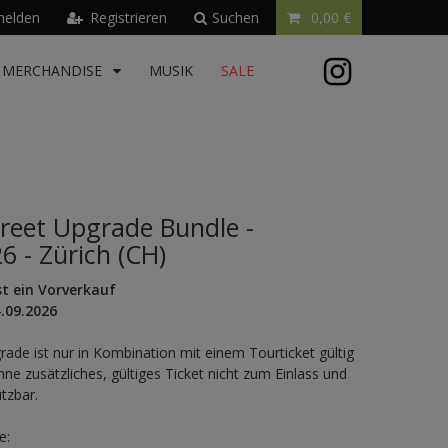
elden
Registrieren
Suchen
0,00 €
MERCHANDISE
MUSIK
SALE
reet Upgrade Bundle -
6 - Zürich (CH)
st ein Vorverkauf
.09.2026
rade ist nur in Kombination mit einem Tourticket gültig
hne zusätzliches, gültiges Ticket nicht zum Einlass und
utzbar.
e: