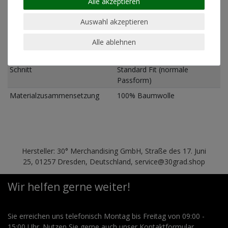
Alle akzeptieren
geeignet für chemische
ja
Reinigung
Auswahl akzeptieren
geeignet für Trockner
nein
Alle ablehnen
Pflegehinweis
Maschinenwäsche linksrum
30°
Schnitt
Standard Fit (normale
Passform)
Materialzusammensetzung
100% Baumwolle
Hersteller: 30° Merchandising GmbH, Straße des 17. Juni
25, 01257 Dresden, Deutschland, service@30grad.shop
Wir helfen gerne weiter!
Sie erreichen uns telefonisch Montag bis Freitag von 09:00 -
15:00 Uhr. Nutzen Sie gerne auch unser Kontaktformular.