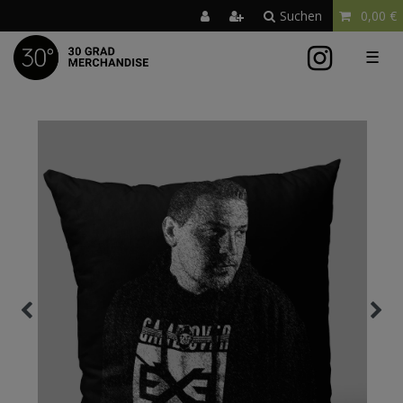
Suchen
0,00 €
☰