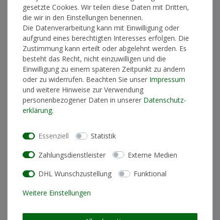
gesetzte Cookies. Wir teilen diese Daten mit Dritten,
*
die wir in den Einstellungen benennen.
22,90 €
Die Datenverarbeitung kann mit Einwilligung oder
aufgrund eines berechtigten Interesses erfolgen. Die
Lieferzeit 2-4 Werktage
Zustimmung kann erteilt oder abgelehnt werden. Es
besteht das Recht, nicht einzuwilligen und die
Einwilligung zu einem späteren Zeitpunkt zu ändern
oder zu widerrufen. Beachten Sie unser
Impressum
In den Warenkorb
und weitere Hinweise zur Verwendung
personenbezogener Daten in unserer
Daten­schutz­
erklärung
.
* inkl. ges. MwSt. zzgl.
Versandkosten
Essenziell
Statistik
Zahlungsdienstleister
Externe Medien
DHL Wunschzustellung
Funktional
Produktinformationen
Weitere Einstellungen
geeignet für Bügeln
nein