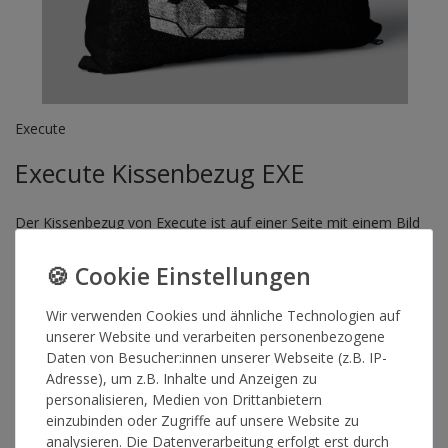
Execute
Execute Kissenbezug EXE
Der Kissenbezug von Execute ist auf einer Seite mit einem Bild
von Execute und auf der anderen Seite mit dem EXE-Logo
versehen.
Der Bezug hat die Maße: 40cm x 40cm
Wir verwenden Cookies und ähnliche Technologien auf
Wenn du dir die Musik von Execute auf Spotify anhören
unserer Website und verarbeiten personenbezogene
möchtest,
klicke hier
.
Daten von Besucher:innen unserer Webseite (z.B. IP-
Adresse), um z.B. Inhalte und Anzeigen zu
personalisieren, Medien von Drittanbietern
Artikelnummer
15002
einzubinden oder Zugriffe auf unsere Website zu
analysieren. Die Datenverarbeitung erfolgt erst durch