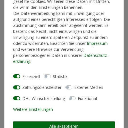
gesetzte Cookies. Wir teilen diese Daten mit Dritten,
Lieferzeit 1-3 Werktage
die wir in den Einstellungen benennen.
Die Datenverarbeitung kann mit Einwilligung oder
aufgrund eines berechtigten Interesses erfolgen. Die
Zustimmung kann erteilt oder abgelehnt werden. Es
In den Warenkorb
besteht das Recht, nicht einzuwilligen und die
Einwilligung zu einem späteren Zeitpunkt zu ändern
oder zu widerrufen. Beachten Sie unser
Impressum
und weitere Hinweise zur Verwendung
* inkl. ges. MwSt. zzgl.
Versandkosten
personenbezogener Daten in unserer
Daten­schutz­
erklärung
.
Essenziell
Statistik
Produktinformationen
Zahlungsdienstleister
Externe Medien
Künstlerinformationen
DHL Wunschzustellung
Funktional
Weitere Einstellungen
Materialzusammensetzung
T-Shirt: 100% Biobaumwolle
Schnitt
Standard Fit (normale
Alle akzeptieren