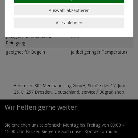
Passform)
Auswahl akzeptieren
Pflegehinweis
Maschinenwäsche linksrum
30°
Alle ablehnen
geeignet für Trockner
nein
geeignet für chemische
nein
Reinigung
geeignet für Bügeln
ja (bei geringer Temperatur)
Hersteller: 30° Merchandising GmbH, Straße des 17. Juni
25, 01257 Dresden, Deutschland, service@30grad.shop
Wir helfen gerne weiter!
Sie erreichen uns telefonisch Montag bis Freitag von 09:00 -
15:00 Uhr. Nutzen Sie gerne auch unser Kontaktformular.