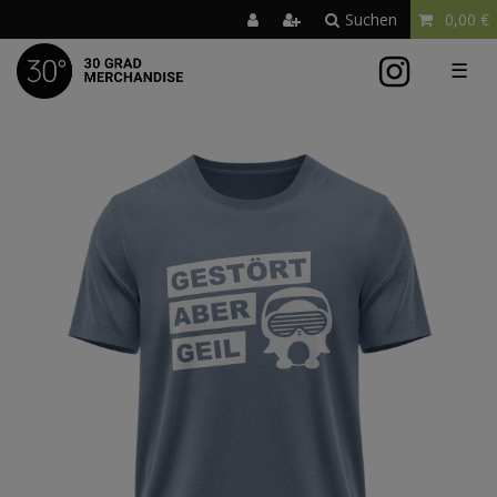
Suchen
0,00 €
☰