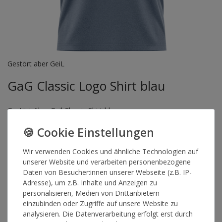
Gestört aber GeiL
GaG Classic Logo Shirt blau
Gestört Aber Geil Classic Shirt blau
Artikelnummer
15990
Wir verwenden Cookies und ähnliche Technologien auf
unserer Website und verarbeiten personenbezogene
GRÖSSE
Daten von Besucher:innen unserer Webseite (z.B. IP-
Adresse), um z.B. Inhalte und Anzeigen zu
personalisieren, Medien von Drittanbietern
*
25,00 €
einzubinden oder Zugriffe auf unsere Website zu
analysieren. Die Datenverarbeitung erfolgt erst durch