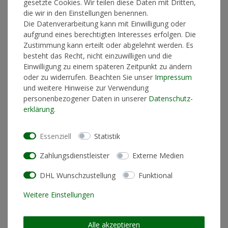
gesetzte Cookies. Wir teilen diese Daten mit Dritten,
Lieferzeit 1-3 Werktage
die wir in den Einstellungen benennen.
Die Datenverarbeitung kann mit Einwilligung oder
aufgrund eines berechtigten Interesses erfolgen. Die
Zustimmung kann erteilt oder abgelehnt werden. Es
In den Warenkorb
besteht das Recht, nicht einzuwilligen und die
Einwilligung zu einem späteren Zeitpunkt zu ändern
oder zu widerrufen. Beachten Sie unser
Impressum
und weitere Hinweise zur Verwendung
* inkl. ges. MwSt. zzgl.
Versandkosten
personenbezogener Daten in unserer
Daten­schutz­
erklärung
.
Essenziell
Statistik
Produktinformationen
Zahlungsdienstleister
Externe Medien
Künstlerinformationen
DHL Wunschzustellung
Funktional
Weitere Einstellungen
Materialzusammensetzung
T-Shirt: 100% Biobaumwolle
Schnitt
Standard Fit (normale
Alle akzeptieren