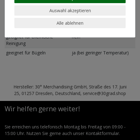
Passform)
Auswahl akzeptieren
Pflegehinweis
Maschinenwäsche linksrum
30°
Alle ablehnen
geeignet für Trockner
nein
geeignet für chemische
nein
Reinigung
geeignet für Bügeln
ja (bei geringer Temperatur)
Hersteller: 30° Merchandising GmbH, Straße des 17. Juni
25, 01257 Dresden, Deutschland, service@30grad.shop
Wir helfen gerne weiter!
Sie erreichen uns telefonisch Montag bis Freitag von 09:00 -
15:00 Uhr. Nutzen Sie gerne auch unser Kontaktformular.