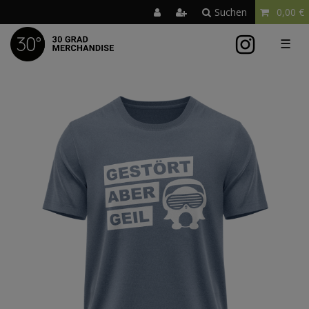
Suchen
0,00 €
☰