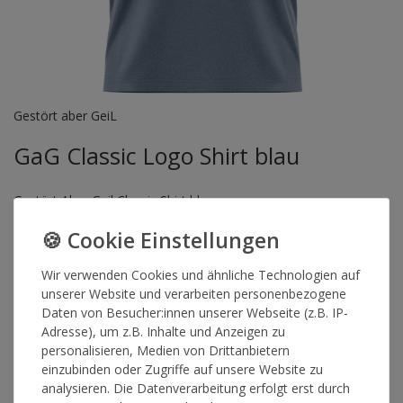
Gestört aber GeiL
GaG Classic Logo Shirt blau
Gestört Aber Geil Classic Shirt blau
Artikelnummer
15990
Wir verwenden Cookies und ähnliche Technologien auf
unserer Website und verarbeiten personenbezogene
GRÖSSE
Daten von Besucher:innen unserer Webseite (z.B. IP-
Adresse), um z.B. Inhalte und Anzeigen zu
personalisieren, Medien von Drittanbietern
*
25,00 €
einzubinden oder Zugriffe auf unsere Website zu
analysieren. Die Datenverarbeitung erfolgt erst durch