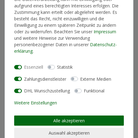
aufgrund eines berechtigten Interesses erfolgen. Die
Zustimmung kann erteilt oder abgelehnt werden. Es
besteht das Recht, nicht einzuwilligen und die
In den Warenkorb
Einwilligung zu einem späteren Zeitpunkt zu ändern
oder zu widerrufen. Beachten Sie unser
Impressum
und weitere Hinweise zur Verwendung
personenbezogener Daten in unserer
Daten­schutz­
* inkl. ges. MwSt. zzgl.
Versandkosten
erklärung
.
Essenziell
Statistik
Produktinformationen
Zahlungsdienstleister
Externe Medien
DHL Wunschzustellung
Funktional
Künstlerinformationen
Weitere Einstellungen
Materialzusammensetzung
100% Baumwolle
Alle akzeptieren
Schnitt
Standard Fit (normale
Passform)
Auswahl akzeptieren