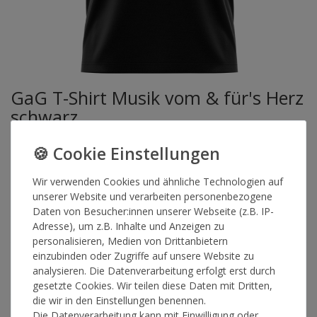
GaG T-Shirt Musik vom & für's Herz
schwarz
Artikelnummer
15957
Wir verwenden Cookies und ähnliche Technologien auf
unserer Website und verarbeiten personenbezogene
Daten von Besucher:innen unserer Webseite (z.B. IP-
GRÖSSE
Adresse), um z.B. Inhalte und Anzeigen zu
personalisieren, Medien von Drittanbietern
einzubinden oder Zugriffe auf unsere Website zu
*
25,00 €
analysieren. Die Datenverarbeitung erfolgt erst durch
gesetzte Cookies. Wir teilen diese Daten mit Dritten,
die wir in den Einstellungen benennen.
Lieferzeit 1-3 Werktage
Die Datenverarbeitung kann mit Einwilligung oder