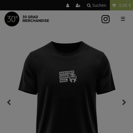
Suchen
0,00 €
☰