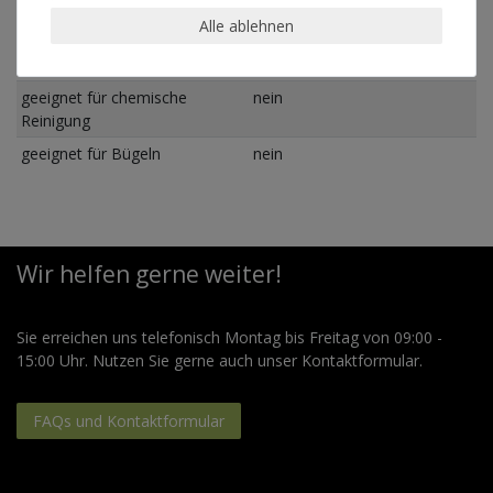
Pflegehinweis
Maschinenwäsche linksrum
Alle ablehnen
30°
geeignet für Trockner
nein
geeignet für chemische
nein
Reinigung
geeignet für Bügeln
nein
Wir helfen gerne weiter!
Sie erreichen uns telefonisch Montag bis Freitag von 09:00 -
15:00 Uhr. Nutzen Sie gerne auch unser Kontaktformular.
FAQs und Kontaktformular