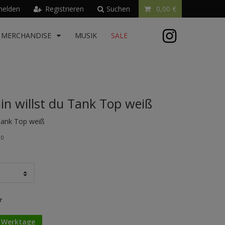
elden
Registrieren
Suchen
0,00 €
MERCHANDISE
MUSIK
SALE
n willst du Tank Top weiß
 Tank Top weiß
10
*
3 Werktage