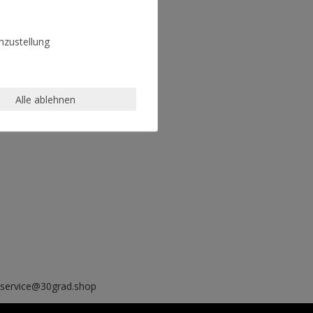
zustellung
Alle ablehnen
, service@30grad.shop