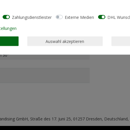
Zahlungsdienstleister
Externe Medien
DHL Wunsch
tellungen
rumpft, ringgesponnen, gekämmt (organisch),
Auswahl akzeptieren
sform)
m 30°
handising GmbH, Straße des 17. Juni 25, 01257 Dresden, Deutschland