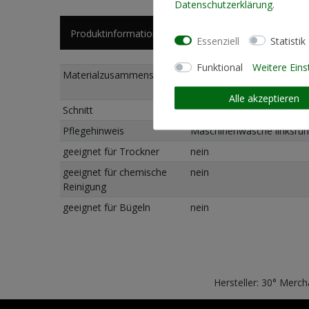
Daten­schutz­erklärung
.
Produktinformationen
Essenziell
Statistik
Funktional
Weitere Eins
Materialzusammensetzung
80% Baumwolle - vorgesch
20% Polyester (recycelt)
Alle akzeptieren
Schnitt
Standard Fit (normale Pas
Pflegehinweis
Maschinenwäsche linksru
geeignet für Trockner
nein
geeignet für chemische
nein
Reinigung
geeignet für Bügeln
nein
Hersteller: 30° Merc