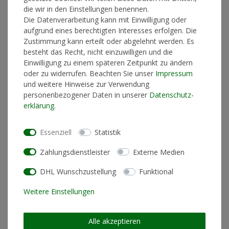
*
29,90 €
die wir in den Einstellungen benennen.
Die Datenverarbeitung kann mit Einwilligung oder
Lieferzeit 2-4 Werktage
aufgrund eines berechtigten Interesses erfolgen. Die
Zustimmung kann erteilt oder abgelehnt werden. Es
besteht das Recht, nicht einzuwilligen und die
Einwilligung zu einem späteren Zeitpunkt zu ändern
In den Warenkorb
oder zu widerrufen. Beachten Sie unser
Impressum
und weitere Hinweise zur Verwendung
personenbezogener Daten in unserer
Daten­schutz­
erklärung
.
* inkl. ges. MwSt. zzgl.
Versandkosten
Essenziell
Statistik
Zahlungsdienstleister
Externe Medien
Produktinformationen
DHL Wunschzustellung
Funktional
Weitere Einstellungen
Materialzusammensetzung
100% Baumwolle
Schnitt
Standard Fit (normale
Alle akzeptieren
Passform)