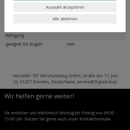
Pflegehinweis
Maschinenwäsche linksrum
Auswahl akzeptieren
30°
Alle ablehnen
geeignet für Trockner
nein
geeignet für chemische
nein
Reinigung
geeignet für Bügeln
nein
Hersteller: 30° Merchandising GmbH, Straße des 17. Juni
25, 01257 Dresden, Deutschland, service@30grad.shop
Wir helfen gerne weiter!
Sie erreichen uns telefonisch Montag bis Freitag von 09:00 -
15:00 Uhr. Nutzen Sie gerne auch unser Kontaktformular.