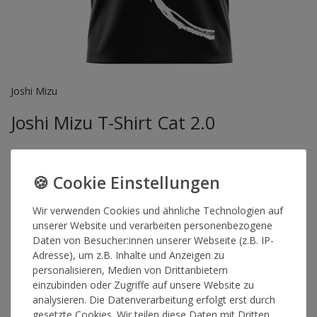
Joshi Mizu
Joshi Mizu T-Shirt Cat 2.0
Das T-Shirt Cat 2.0 in schwarz von Joshi Mizu hat ein großen
Front- und Backprint, sowie jeweils ein Print auf dem rechten
und linken Ärmel.
Wir verwenden Cookies und ähnliche Technologien auf
Artikelnummer
15776
unserer Website und verarbeiten personenbezogene
Daten von Besucher:innen unserer Webseite (z.B. IP-
Adresse), um z.B. Inhalte und Anzeigen zu
personalisieren, Medien von Drittanbietern
GRÖSSE
einzubinden oder Zugriffe auf unsere Website zu
analysieren. Die Datenverarbeitung erfolgt erst durch
gesetzte Cookies. Wir teilen diese Daten mit Dritten,