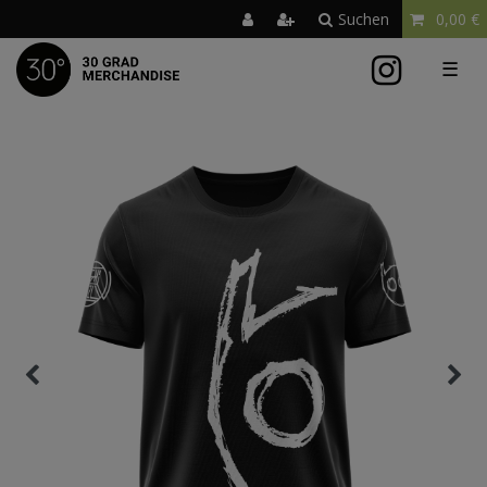
Suchen
0,00 €
☰