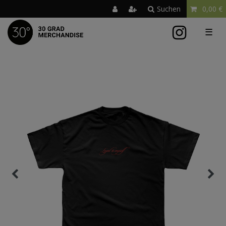
Suchen
0,00 €
☰