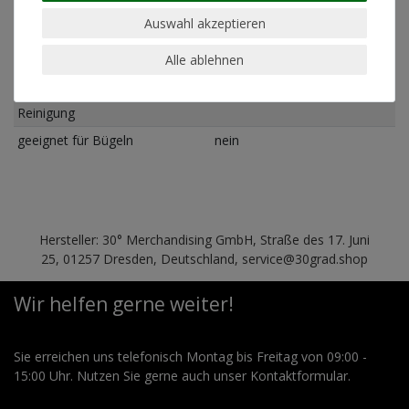
Pflegehinweis
Maschinenwäsche linksrum
Auswahl akzeptieren
30°
Alle ablehnen
geeignet für Trockner
nein
geeignet für chemische
nein
Reinigung
geeignet für Bügeln
nein
Hersteller: 30° Merchandising GmbH, Straße des 17. Juni
25, 01257 Dresden, Deutschland, service@30grad.shop
Wir helfen gerne weiter!
Sie erreichen uns telefonisch Montag bis Freitag von 09:00 -
15:00 Uhr. Nutzen Sie gerne auch unser Kontaktformular.