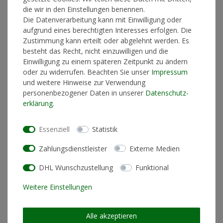
Lieferzeit 2-4 Werktage
die wir in den Einstellungen benennen.
Die Datenverarbeitung kann mit Einwilligung oder
aufgrund eines berechtigten Interesses erfolgen. Die
Zustimmung kann erteilt oder abgelehnt werden. Es
In den Warenkorb
besteht das Recht, nicht einzuwilligen und die
Einwilligung zu einem späteren Zeitpunkt zu ändern
oder zu widerrufen. Beachten Sie unser
Impressum
und weitere Hinweise zur Verwendung
* inkl. ges. MwSt. zzgl.
Versandkosten
personenbezogener Daten in unserer
Daten­schutz­
erklärung
.
Essenziell
Statistik
Produktinformationen
Zahlungsdienstleister
Externe Medien
DHL Wunschzustellung
Funktional
Künstlerinformationen
Weitere Einstellungen
Materialzusammensetzung
100% Baumwolle
Alle akzeptieren
Schnitt
Loose Fit (lockere Passform)