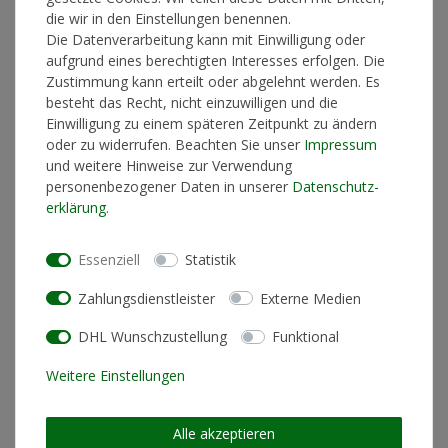
Lieferzeit 1-3 Werktage
die wir in den Einstellungen benennen.
Die Datenverarbeitung kann mit Einwilligung oder
aufgrund eines berechtigten Interesses erfolgen. Die
Zustimmung kann erteilt oder abgelehnt werden. Es
In den Warenkorb
besteht das Recht, nicht einzuwilligen und die
Einwilligung zu einem späteren Zeitpunkt zu ändern
oder zu widerrufen. Beachten Sie unser
Impressum
und weitere Hinweise zur Verwendung
* inkl. ges. MwSt. zzgl.
Versandkosten
personenbezogener Daten in unserer
Daten­schutz­
erklärung
.
Essenziell
Statistik
Produktinformationen
Zahlungsdienstleister
Externe Medien
DHL Wunschzustellung
Funktional
Künstlerinformationen
Weitere Einstellungen
Materialzusammensetzung
100% Baumwolle
Alle akzeptieren
Schnitt
Loose Fit (lockere Passform)