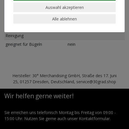
Pflegehinweis
Maschinenwäsche linksrum
Auswahl akzeptieren
30°
Alle ablehnen
geeignet für Trockner
nein
geeignet für chemische
nein
Reinigung
geeignet für Bügeln
nein
Hersteller: 30° Merchandising GmbH, Straße des 17. Juni
25, 01257 Dresden, Deutschland, service@30grad.shop
Wir helfen gerne weiter!
Sie erreichen uns telefonisch Montag bis Freitag von 09:00 -
15:00 Uhr. Nutzen Sie gerne auch unser Kontaktformular.