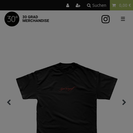
Suchen
0,00 €
☰