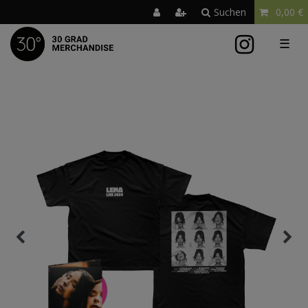
Suchen
0,00 €
☰