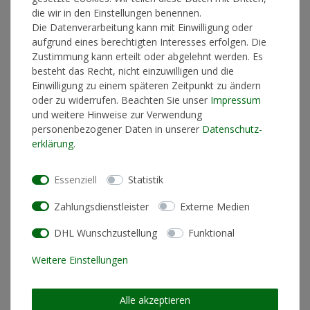
Lieferzeit 1-3 Werktage
die wir in den Einstellungen benennen.
Die Datenverarbeitung kann mit Einwilligung oder
aufgrund eines berechtigten Interesses erfolgen. Die
Zustimmung kann erteilt oder abgelehnt werden. Es
In den Warenkorb
besteht das Recht, nicht einzuwilligen und die
Einwilligung zu einem späteren Zeitpunkt zu ändern
oder zu widerrufen. Beachten Sie unser
Impressum
und weitere Hinweise zur Verwendung
* inkl. ges. MwSt. zzgl.
Versandkosten
personenbezogener Daten in unserer
Daten­schutz­
erklärung
.
Essenziell
Statistik
Produktinformationen
Zahlungsdienstleister
Externe Medien
DHL Wunschzustellung
Funktional
Künstlerinformationen
Weitere Einstellungen
Materialzusammensetzung
100% Baumwolle
Alle akzeptieren
Schnitt
Loose Fit (lockere Passform)