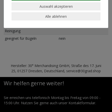
Pflegehinweis
Maschinenwäsche linksrum
Auswahl akzeptieren
30°
Alle ablehnen
geeignet für Trockner
nein
geeignet für chemische
nein
Reinigung
geeignet für Bügeln
nein
Hersteller: 30° Merchandising GmbH, Straße des 17. Juni
25, 01257 Dresden, Deutschland, service@30grad.shop
Wir helfen gerne weiter!
Sie erreichen uns telefonisch Montag bis Freitag von 09:00 -
15:00 Uhr. Nutzen Sie gerne auch unser Kontaktformular.