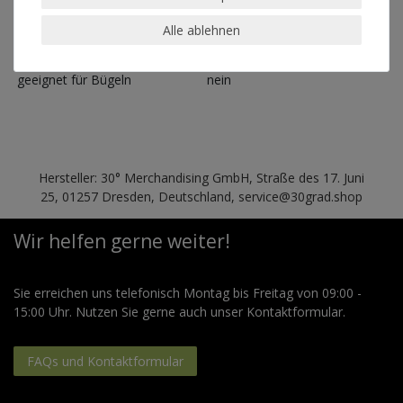
geeignet für Trockner
nein
Alle ablehnen
geeignet für chemische
nein
Reinigung
geeignet für Bügeln
nein
Hersteller: 30° Merchandising GmbH, Straße des 17. Juni
25, 01257 Dresden, Deutschland, service@30grad.shop
Wir helfen gerne weiter!
Sie erreichen uns telefonisch Montag bis Freitag von 09:00 -
15:00 Uhr. Nutzen Sie gerne auch unser Kontaktformular.
FAQs und Kontaktformular