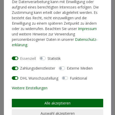
Die Datenverarbeitung kann mit Einwilligung oder
aufgrund eines berechtigten Interesses erfolgen. Die
Zustimmung kann erteilt oder abgelehnt werden. Es
besteht das Recht, nicht einzuwilligen und die
In den Warenkorb
Einwilligung zu einem späteren Zeitpunkt zu ändern
oder zu widerrufen. Beachten Sie unser
Impressum
und weitere Hinweise zur Verwendung
* inkl. ges. MwSt. zzgl.
Versandkosten
personenbezogener Daten in unserer
Daten­schutz­
erklärung
.
Essenziell
Statistik
Produktinformationen
Zahlungsdienstleister
Externe Medien
DHL Wunschzustellung
Funktional
Materialzusammensetzung
100% Baumwolle
Weitere Einstellungen
Schnitt
Standard Fit (normale
Passform)
Alle akzeptieren
Pflegehinweis
Maschinenwäsche linksrum
30°
Auswahl akzeptieren