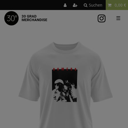
Suchen
0,00 €
☰