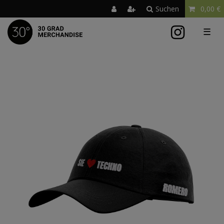
Suchen
0,00 €
☰