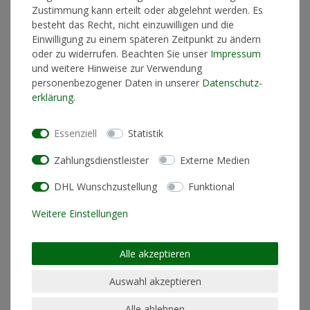
In den Warenkorb
Zustimmung kann erteilt oder abgelehnt werden. Es
besteht das Recht, nicht einzuwilligen und die
Einwilligung zu einem späteren Zeitpunkt zu ändern
oder zu widerrufen. Beachten Sie unser
Impressum
* inkl. ges. MwSt. zzgl.
Versandkosten
und weitere Hinweise zur Verwendung
personenbezogener Daten in unserer
Daten­schutz­
erklärung
.
Produktinformationen
Essenziell
Statistik
Zahlungsdienstleister
Externe Medien
Pflegehinweis
not suitable for washing
DHL Wunschzustellung
Funktional
machine
geeignet für chemische
nein
Weitere Einstellungen
Reinigung
geeignet für Bügeln
nein
Alle akzeptieren
Materialzusammensetzung
100% Baumwolle
Auswahl akzeptieren
Schnitt
Standard Fit (normale
Passform)
Alle ablehnen