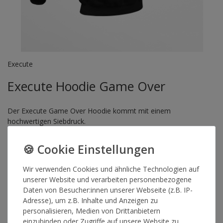
Execute
Execute Hoodie Game Over
Der Execute Game Over Hoodie kommt mit einem
hochwertigen Siebdruck.
Wenn du dir die Musik von Execute auf Spotify anhören
möchtest,
klicke hier
.
Wir verwenden Cookies und ähnliche Technologien auf
unserer Website und verarbeiten personenbezogene
Artikelnummer
14956
Daten von Besucher:innen unserer Webseite (z.B. IP-
Adresse), um z.B. Inhalte und Anzeigen zu
personalisieren, Medien von Drittanbietern
einzubinden oder Zugriffe auf unsere Website zu
GRÖSSE