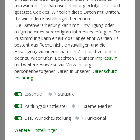
analysieren. Die Datenverarbeitung erfolgt erst durch
gesetzte Cookies. Wir teilen diese Daten mit Dritten,
die wir in den Einstellungen benennen.
*
44,90 €
Die Datenverarbeitung kann mit Einwilligung oder
aufgrund eines berechtigten Interesses erfolgen. Die
Lieferzeit 2-4 Werktage
Zustimmung kann erteilt oder abgelehnt werden. Es
besteht das Recht, nicht einzuwilligen und die
Einwilligung zu einem späteren Zeitpunkt zu ändern
oder zu widerrufen. Beachten Sie unser
Impressum
In den Warenkorb
und weitere Hinweise zur Verwendung
personenbezogener Daten in unserer
Daten­schutz­
erklärung
.
* inkl. ges. MwSt. zzgl.
Versandkosten
Essenziell
Statistik
Zahlungsdienstleister
Externe Medien
DHL Wunschzustellung
Funktional
Produktinformationen
Weitere Einstellungen