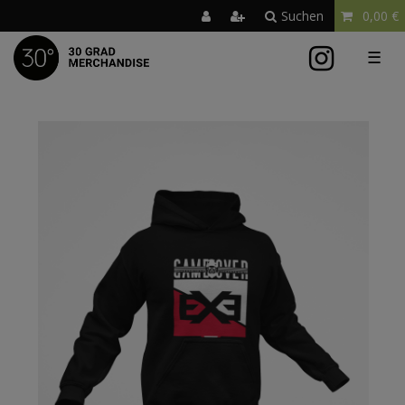
Suchen
0,00 €
☰