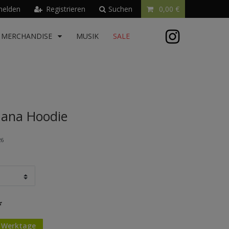
elden
Registrieren
Suchen
0,00 €
MERCHANDISE
MUSIK
SALE
ana Hoodie
26
*
4 Werktage