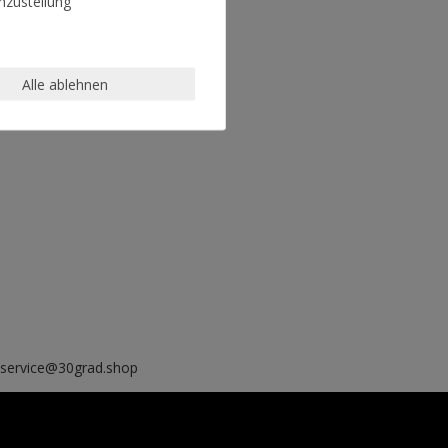
zustellung
Alle ablehnen
, service@30grad.shop