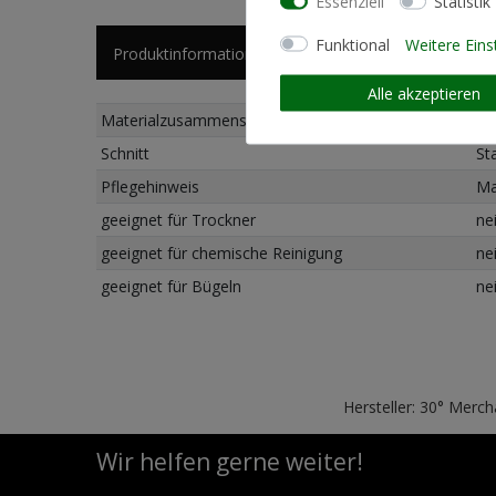
Essenziell
Statistik
Funktional
Weitere Eins
Produktinformationen
Künstlerinformationen
Alle akzeptieren
Materialzusammensetzung
50
Schnitt
St
Pflegehinweis
Ma
geeignet für Trockner
ne
geeignet für chemische Reinigung
ne
geeignet für Bügeln
ne
Hersteller: 30° Merc
Wir helfen gerne weiter!