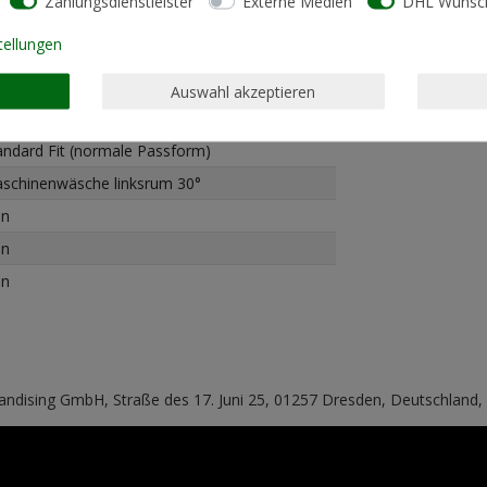
Zahlungsdienstleister
Externe Medien
DHL Wunsch
tellungen
Auswahl akzeptieren
% Baumwolle - 50% Polyester
andard Fit (normale Passform)
schinenwäsche linksrum 30°
in
in
in
handising GmbH, Straße des 17. Juni 25, 01257 Dresden, Deutschland