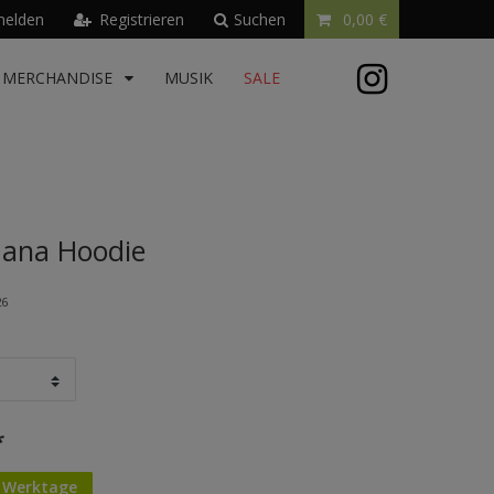
elden
Registrieren
Suchen
0,00 €
MERCHANDISE
MUSIK
SALE
ana Hoodie
26
*
4 Werktage