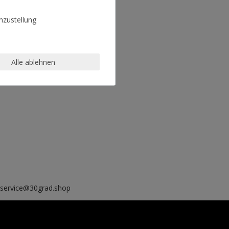
zustellung
Alle ablehnen
, service@30grad.shop