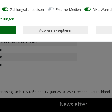
Zahlungsdienstleister
Externe Medien
DHL Wunsch
tellungen
% Baumwolle - 50% Polyester
Auswahl akzeptieren
andard Fit (normale Passform)
schinenwäsche linksrum 30°
in
in
in
handising GmbH, Straße des 17. Juni 25, 01257 Dresden, Deutschland
Newsletter