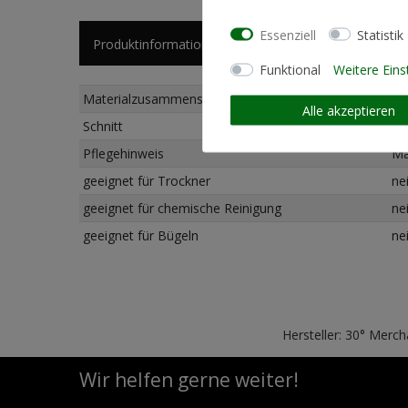
Essenziell
Statistik
Produktinformationen
Künstlerinformationen
Funktional
Weitere Eins
Materialzusammensetzung
50
Alle akzeptieren
Schnitt
St
Pflegehinweis
Ma
geeignet für Trockner
ne
geeignet für chemische Reinigung
ne
geeignet für Bügeln
ne
Hersteller: 30° Merc
Wir helfen gerne weiter!