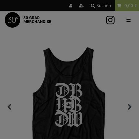
Suchen
0,00 €
☰