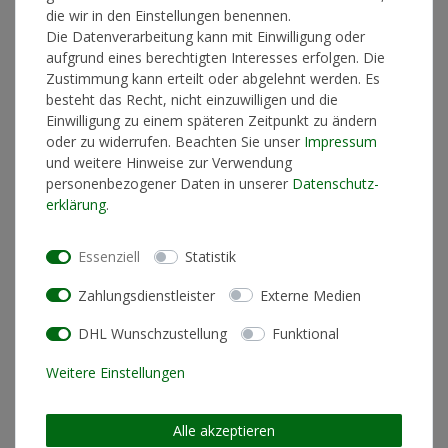
die wir in den Einstellungen benennen.
Die Datenverarbeitung kann mit Einwilligung oder
aufgrund eines berechtigten Interesses erfolgen. Die
In den Warenkorb
Zustimmung kann erteilt oder abgelehnt werden. Es
besteht das Recht, nicht einzuwilligen und die
Einwilligung zu einem späteren Zeitpunkt zu ändern
oder zu widerrufen. Beachten Sie unser
Impressum
* inkl. ges. MwSt. zzgl.
Versandkosten
und weitere Hinweise zur Verwendung
personenbezogener Daten in unserer
Daten­schutz­
erklärung
.
Essenziell
Statistik
Produktinformationen
Zahlungsdienstleister
Externe Medien
Künstlerinformationen
DHL Wunschzustellung
Funktional
Weitere Einstellungen
Schnitt
Standard Fit (normale
Passform)
Alle akzeptieren
Pflegehinweis
Maschinenwäsche linksrum