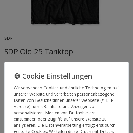
SDP
SDP Old 25 Tanktop
Artikelnummer
15624
Wir verwenden Cookies und ähnliche Technologien auf
unserer Website und verarbeiten personenbezogene
GRÖSSE
Daten von Besucher:innen unserer Webseite (z.B. IP-
Adresse), um z.B. Inhalte und Anzeigen zu
personalisieren, Medien von Drittanbietern
*
19,90 €
einzubinden oder Zugriffe auf unsere Website zu
analysieren. Die Datenverarbeitung erfolgt erst durch
Lieferzeit 2-4 Werktage
gesetzte Cookies. Wir teilen diese Daten mit Dritten,