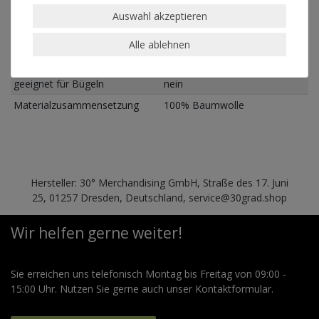
30°
Auswahl akzeptieren
geeignet für Trockner
nein
Alle ablehnen
geeignet für chemische
nein
Reinigung
geeignet für Bügeln
nein
Materialzusammensetzung
100% Baumwolle
Hersteller: 30° Merchandising GmbH, Straße des 17. Juni
25, 01257 Dresden, Deutschland, service@30grad.shop
Wir helfen gerne weiter!
Sie erreichen uns telefonisch Montag bis Freitag von 09:00 -
15:00 Uhr. Nutzen Sie gerne auch unser Kontaktformular.