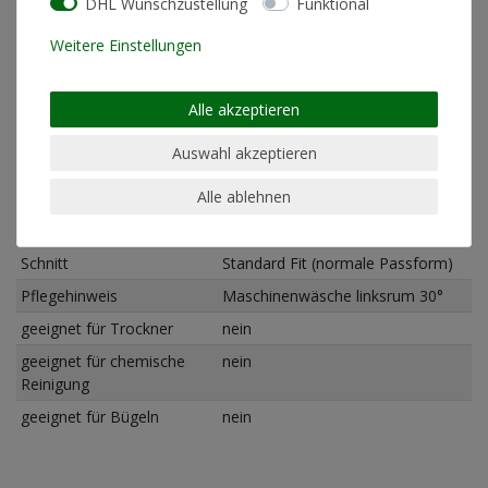
DHL Wunschzustellung
Funktional
* inkl. ges. MwSt. zzgl.
Versandkosten
Weitere Einstellungen
Alle akzeptieren
Produktinformationen
Auswahl akzeptieren
Alle ablehnen
Materialzusammensetzung
80% gekämmte Baumwolle / 20%
Polyester
Schnitt
Standard Fit (normale Passform)
Pflegehinweis
Maschinenwäsche linksrum 30°
geeignet für Trockner
nein
geeignet für chemische
nein
Reinigung
geeignet für Bügeln
nein