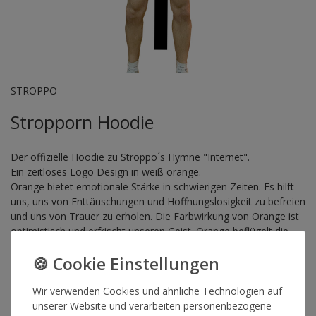
STROPPO
Stropporn Hoodie
Der offizielle Hoodie zu Stroppo´s Hymne "Internet".
Ein zeitloses Logo Design in weiß orange.
Orange bietet emotionale Stärke in schwierigen Zeiten. Es hilft
uns, uns von Enttäuschungen und Hoffnungslosigkeit zu befreien
und uns von Trauer zu erholen. Die Farbwirkung von Orange ist
optimistisch und erfrischt unseren Geist. Orange beflügelt die
Spontaneität und eine positive Lebenseinstellung. Mit ihrer
Begeisterung für das pure Leben steht die Farbe Orange für
Abenteuer und Risikobereitschaft und inspiriert zu mehr
Selbstvertrauen und Unabhängigkeit.
Wir verwenden Cookies und ähnliche Technologien auf
Weiß steht für weiß.
unserer Website und verarbeiten personenbezogene