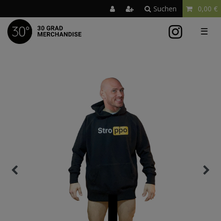
Suchen
0,00 €
☰