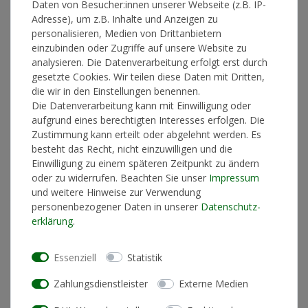
Daten von Besucher:innen unserer Webseite (z.B. IP-
Strottos Onkel Jonny (1.76 m groß, 74 Kilogramms) rockt auf
Adresse), um z.B. Inhalte und Anzeigen zu
dem Bild XL
personalisieren, Medien von Drittanbietern
einzubinden oder Zugriffe auf unsere Website zu
analysieren. Die Datenverarbeitung erfolgt erst durch
gesetzte Cookies. Wir teilen diese Daten mit Dritten,
Artikelnummer
13985
die wir in den Einstellungen benennen.
Die Datenverarbeitung kann mit Einwilligung oder
aufgrund eines berechtigten Interesses erfolgen. Die
GRÖSSE
Zustimmung kann erteilt oder abgelehnt werden. Es
besteht das Recht, nicht einzuwilligen und die
Einwilligung zu einem späteren Zeitpunkt zu ändern
*
49,90 €
oder zu widerrufen. Beachten Sie unser
Impressum
und weitere Hinweise zur Verwendung
personenbezogener Daten in unserer
Daten­schutz­
Lieferzeit 1-3 Werktage
erklärung
.
Essenziell
Statistik
In den Warenkorb
Zahlungsdienstleister
Externe Medien