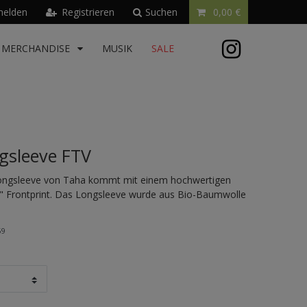
elden
Registrieren
Suchen
0,00 €
MERCHANDISE
MUSIK
SALE
gsleeve FTV
ongsleeve von Taha kommt mit einem hochwertigen
" Frontprint. Das Longsleeve wurde aus Bio-Baumwolle
59