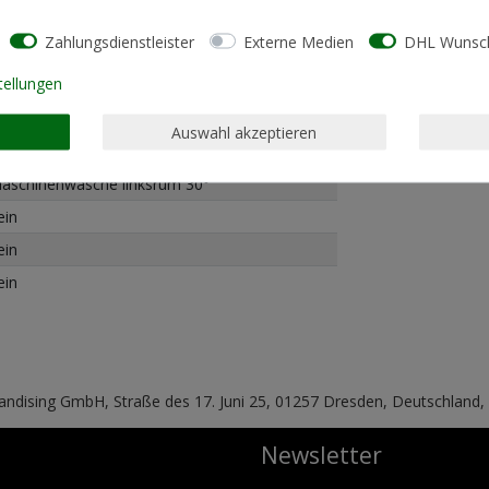
Zahlungsdienstleister
Externe Medien
DHL Wunsch
tellungen
00% Bio-Baumwolle
Auswahl akzeptieren
oose Fit (lockere Passform)
aschinenwäsche linksrum 30°
ein
ein
ein
handising GmbH, Straße des 17. Juni 25, 01257 Dresden, Deutschland
Newsletter