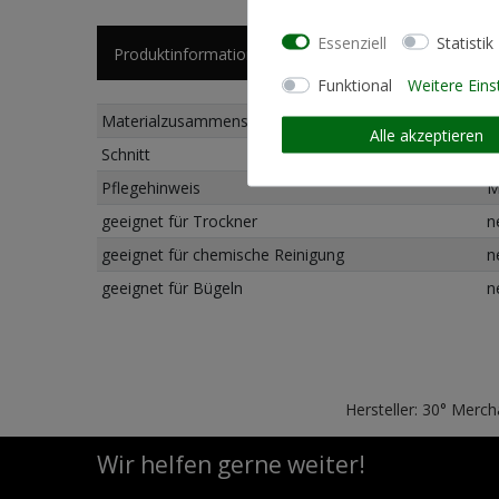
Essenziell
Statistik
Produktinformationen
Funktional
Weitere Eins
Materialzusammensetzung
1
Alle akzeptieren
Schnitt
L
Pflegehinweis
M
geeignet für Trockner
n
geeignet für chemische Reinigung
n
geeignet für Bügeln
n
Hersteller: 30° Merc
Wir helfen gerne weiter!