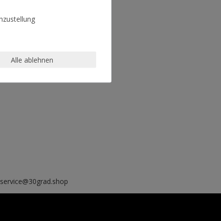
zustellung
Alle ablehnen
, service@30grad.shop