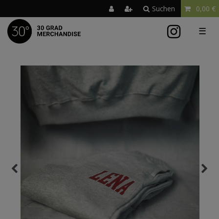
Suchen
0,00 €
☰