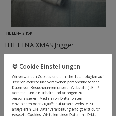
THE LENA SHOP
THE LENA XMAS Jogger
Artikelnummer
14774
Wir verwenden Cookies und ähnliche Technologien auf
unserer Website und verarbeiten personenbezogene
GRÖSSE
Daten von Besucher:innen unserer Webseite (z.B. IP-
Adresse), um z.B. Inhalte und Anzeigen zu
personalisieren, Medien von Drittanbietern
*
57,00 €
einzubinden oder Zugriffe auf unsere Website zu
analysieren. Die Datenverarbeitung erfolgt erst durch
Lieferzeit 2-4 Werktage
gesetzte Cookies. Wir teilen diese Daten mit Dritten,