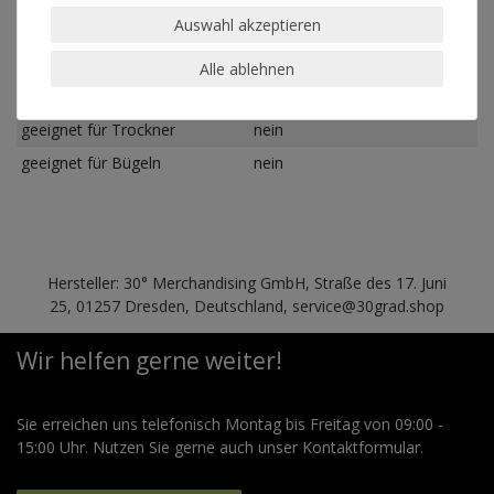
Schnitt
Standard Fit (normale
Auswahl akzeptieren
Passform)
Alle ablehnen
Pflegehinweis
Maschinenwäsche linksrum
30°
geeignet für Trockner
nein
geeignet für Bügeln
nein
Hersteller: 30° Merchandising GmbH, Straße des 17. Juni
25, 01257 Dresden, Deutschland, service@30grad.shop
Wir helfen gerne weiter!
Sie erreichen uns telefonisch Montag bis Freitag von 09:00 -
15:00 Uhr. Nutzen Sie gerne auch unser Kontaktformular.