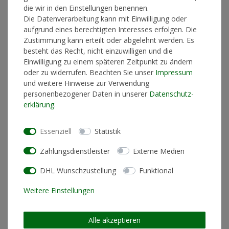
die wir in den Einstellungen benennen.
Die Datenverarbeitung kann mit Einwilligung oder
aufgrund eines berechtigten Interesses erfolgen. Die
In den Warenkorb
Zustimmung kann erteilt oder abgelehnt werden. Es
besteht das Recht, nicht einzuwilligen und die
Einwilligung zu einem späteren Zeitpunkt zu ändern
oder zu widerrufen. Beachten Sie unser
Impressum
* inkl. ges. MwSt. zzgl.
Versandkosten
und weitere Hinweise zur Verwendung
personenbezogener Daten in unserer
Daten­schutz­
erklärung
.
Essenziell
Statistik
Produktinformationen
Zahlungsdienstleister
Externe Medien
Künstlerinformationen
DHL Wunschzustellung
Funktional
Weitere Einstellungen
geeignet für chemische
nein
Reinigung
Alle akzeptieren
Materialzusammensetzung
100% Baumwolle