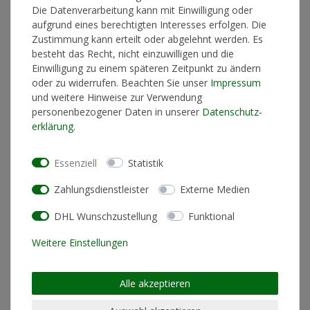
Die Datenverarbeitung kann mit Einwilligung oder
In den Warenkorb
aufgrund eines berechtigten Interesses erfolgen. Die
Zustimmung kann erteilt oder abgelehnt werden. Es
besteht das Recht, nicht einzuwilligen und die
Einwilligung zu einem späteren Zeitpunkt zu ändern
* inkl. ges. MwSt. zzgl.
Versandkosten
oder zu widerrufen. Beachten Sie unser
Impressum
und weitere Hinweise zur Verwendung
personenbezogener Daten in unserer
Daten­schutz­
erklärung
.
Produktinformationen
Essenziell
Statistik
Zahlungsdienstleister
Externe Medien
Künstlerinformationen
DHL Wunschzustellung
Funktional
Materialzusammensetzung
100% Polyester
Weitere Einstellungen
Schnitt
Standard Fit (normale
Passform)
Alle akzeptieren
Pflegehinweis
Maschinenwäsche linksrum
30°