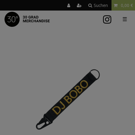
Suchen
0,00 €
☰