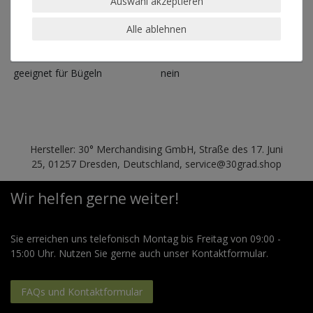
Auswahl akzeptieren
geeignet für Trockner
nein
Alle ablehnen
geeignet für chemische
nein
Reinigung
geeignet für Bügeln
nein
Hersteller: 30° Merchandising GmbH, Straße des 17. Juni
25, 01257 Dresden, Deutschland, service@30grad.shop
Wir helfen gerne weiter!
Sie erreichen uns telefonisch Montag bis Freitag von 09:00 -
15:00 Uhr. Nutzen Sie gerne auch unser Kontaktformular.
FAQs und Kontaktformular