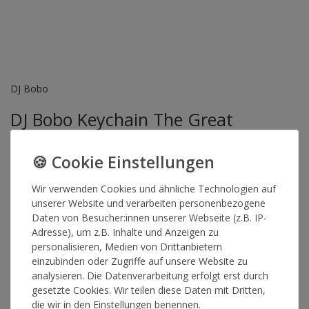
DJ Bobo
DJ Bobo Keychain The Great
Adventure
Wir verwenden Cookies und ähnliche Technologien auf
Artikelnummer
16167
unserer Website und verarbeiten personenbezogene
Daten von Besucher:innen unserer Webseite (z.B. IP-
Adresse), um z.B. Inhalte und Anzeigen zu
*
9,90 €
personalisieren, Medien von Drittanbietern
einzubinden oder Zugriffe auf unsere Website zu
Lieferzeit 1-3 Werktage
analysieren. Die Datenverarbeitung erfolgt erst durch
gesetzte Cookies. Wir teilen diese Daten mit Dritten,
die wir in den Einstellungen benennen.